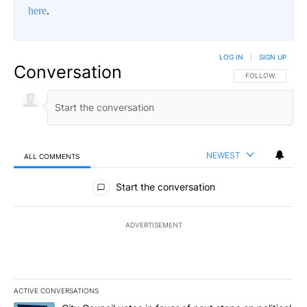
here
.
LOG IN
|
SIGN UP
Conversation
FOLLOW THIS CO
FOLLOW
NEWEST
ALL COMMENTS
All Comments
Start the conversation
ADVERTISEMENT
ACTIVE CONVERSATIONS
The following is a list of the most commented articles in the last 7