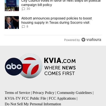
A trending article titled "City Council votes in favor of next step
City Council votes in favor of next steps on political
campaign bill policy
30
A trending article titled "Abbott announces proposed policies to 
Abbott announces proposed policies to boost
housing supply in Texas during Socorro visit
8
Powered by
Terms of Service
|
Privacy Policy
|
Community Guidelines
|
KVIA-TV FCC Public File
|
FCC Applications
|
Do Not Sell My Personal Information