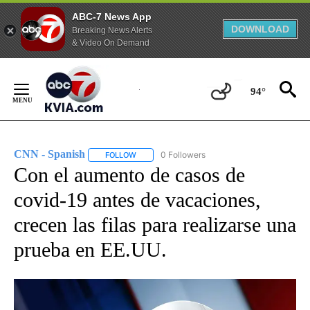
ABC-7 News App
DOWNLOAD
Breaking News Alerts
& Video On Demand
Skip
to
94°
Content
CNN - Spanish
0 Followers
FOLLOW
FOLLOW "CNN - SPANISH" TO RECEIVE NOTIFI
Con el aumento de casos de
covid-19 antes de vacaciones,
crecen las filas para realizarse una
prueba en EE.UU.