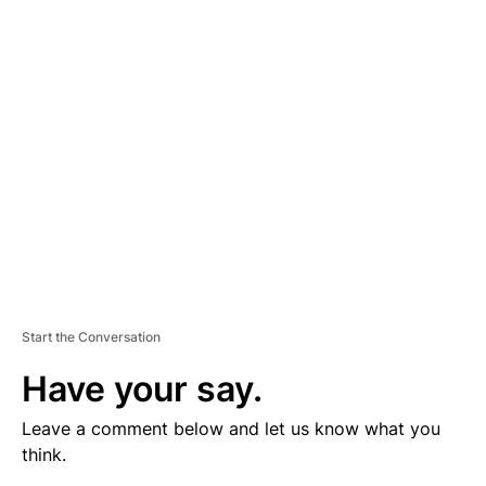
V
E
R
TI
S
E
M
E
N
T
Start the Conversation
Have your say.
Leave a comment below and let us know what you
think.