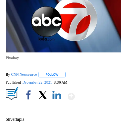
Pixabay
By
CNN Newsource
FOLLOW
FOLLOW "" TO RECEIVE NOTIFICATIONS ABOU
Published
December 22, 2021
3:36 AM
Show More
Facebook
X
LinkedIn
olivertapia