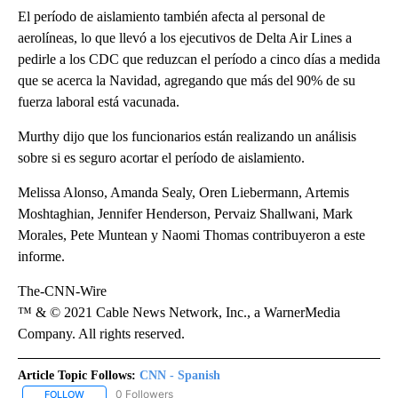
El período de aislamiento también afecta al personal de
aerolíneas, lo que llevó a los ejecutivos de Delta Air Lines a
pedirle a los CDC que reduzcan el período a cinco días a medida
que se acerca la Navidad, agregando que más del 90% de su
fuerza laboral está vacunada.
Murthy dijo que los funcionarios están realizando un análisis
sobre si es seguro acortar el período de aislamiento.
Melissa Alonso, Amanda Sealy, Oren Liebermann, Artemis
Moshtaghian, Jennifer Henderson, Pervaiz Shallwani, Mark
Morales, Pete Muntean y Naomi Thomas contribuyeron a este
informe.
The-CNN-Wire
™ & © 2021 Cable News Network, Inc., a WarnerMedia
Company. All rights reserved.
Article Topic Follows:
CNN - Spanish
0 Followers
FOLLOW
FOLLOW "CNN - SPANISH" TO RECEIVE NOTIFICATIONS ABOUT NE