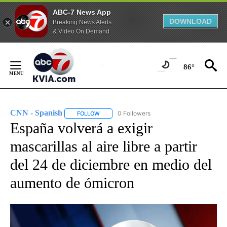
ABC-7 News App
DOWNLOAD
Breaking News Alerts
& Video On Demand
Skip
to
86°
Content
CNN - Spanish
0 Followers
FOLLOW
FOLLOW "CNN - SPANISH" TO RECEIVE NOTIFI
España volverá a exigir
mascarillas al aire libre a partir
del 24 de diciembre en medio del
aumento de ómicron