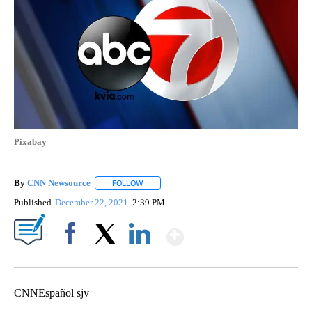
Pixabay
By
CNN Newsource
FOLLOW
FOLLOW "" TO RECEIVE NOTIFICATIONS ABOU
Published
December 22, 2021
2:39 PM
Show More
Facebook
X
LinkedIn
CNNEspañol sjv