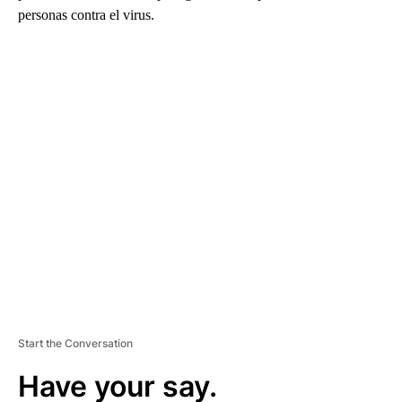
personas contra el virus.
A
D
V
E
R
TI
S
E
M
E
N
T
Start the Conversation
Have your say.