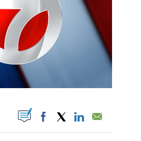
ABOUT NEW PAGES ON "".
Facebook
X
LinkedIn
Email