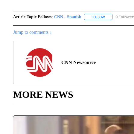
Article Topic Follows:
CNN - Spanish
0 Follower
FOLLOW
FOLLOW "CNN - S
Jump to comments ↓
CNN Newsource
MORE NEWS