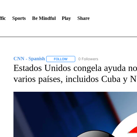
fic
Sports
Be Mindful
Play
Share
CNN - Spanish
0 Followers
FOLLOW
FOLLOW "CNN - SPANISH" TO RECEIVE NO
Estados Unidos congela ayuda no
varios países, incluidos Cuba y 