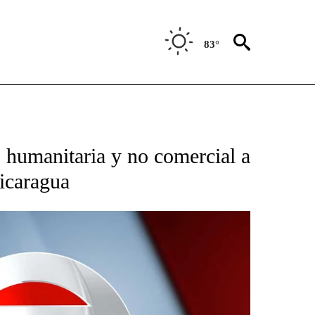
83°
TIFICATIONS ABOUT NEW PAGES ON "CNN - SPANISH".
 humanitaria y no comercial a
Nicaragua