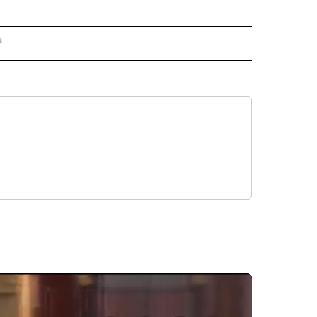
s
PANISH" TO RECEIVE NOTIFICATIONS ABOUT NEW PAGES ON "CNN - SPANISH".