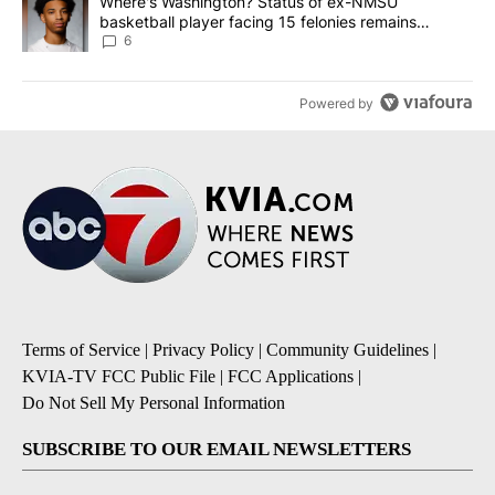
A trending article titled "Where's Washington? Status of ex-NMS
Where's Washington? Status of ex-NMSU
basketball player facing 15 felonies remains
unknown
6
Powered by
Terms of Service
|
Privacy Policy
|
Community Guidelines
|
KVIA-TV FCC Public File
|
FCC Applications
|
Do Not Sell My Personal Information
SUBSCRIBE TO OUR EMAIL NEWSLETTERS