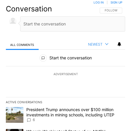
LOG IN
|
SIGN UP
Conversation
FOLLOW THIS CO
FOLLOW
NEWEST
ALL COMMENTS
All Comments
Start the conversation
ADVERTISEMENT
ACTIVE CONVERSATIONS
The following is a list of the most commented articles in the last 7
A trending article titled "President Trump announces over $100 m
President Trump announces over $100 million
investments in mining schools, including UTEP
6