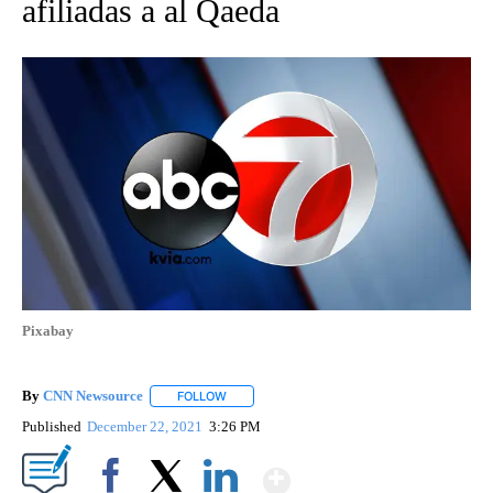
afiliadas a al Qaeda
Pixabay
By
CNN Newsource
FOLLOW
FOLLOW "" TO RECEIVE NOTIFICATIONS ABOU
Published
December 22, 2021
3:26 PM
Show More