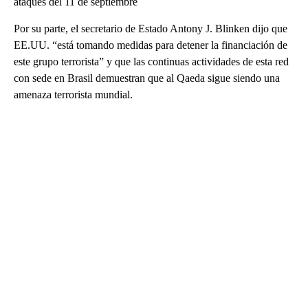
ataques del 11 de septiembre
Por su parte, el secretario de Estado Antony J. Blinken dijo que
EE.UU. “está tomando medidas para detener la financiación de
este grupo terrorista” y que las continuas actividades de esta red
con sede en Brasil demuestran que al Qaeda sigue siendo una
amenaza terrorista mundial.
A
D
V
E
R
TI
S
E
M
E
N
T