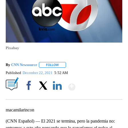
Pixabay
By
CNN Newsource
FOLLOW
FOLLOW "" TO RECEIVE NOTIFICATIONS ABOU
Published
December 22, 2021
5:52 AM
Show More
Facebook
X
LinkedIn
macamilarincon
(CNN Español) –– El 2021 se termina, pero la pandemia no:
entramos a este año pensando que le ganaríamos el pulso al