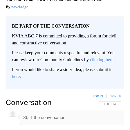
novelodge
BE PART OF THE CONVERSATION
KVIA ABC 7 is committed to providing a forum for civil
and constructive conversation.
Please keep your comments respectful and relevant. You
can review our Community Guidelines by
clicking here
If you would like to share a story idea, please submit it
here
.
LOG IN
|
SIGN UP
Conversation
FOLLOW THIS CO
FOLLOW