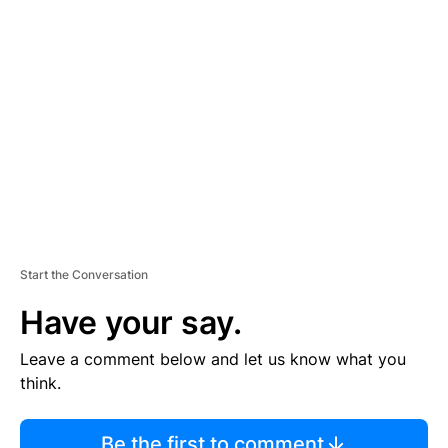
TI
S
E
M
E
N
T
Start the Conversation
Have your say.
Leave a comment below and let us know what you
think.
Be the first to comment