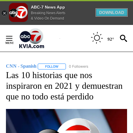
ABC-7 News App
DOWNLOAD
Breaking News Alerts
& Video On Demand
Skip
to
92°
Content
CNN - Spanish
0 Followers
FOLLOW
FOLLOW "CNN - SPANISH" TO RECEIVE NOTIFI
Las 10 historias que nos
inspiraron en 2021 y demuestran
que no todo está perdido