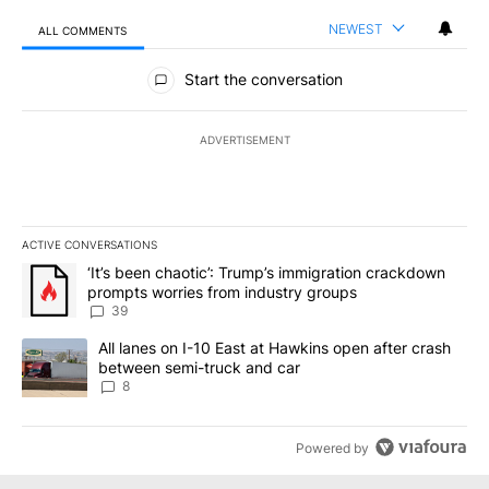
NEWEST
ALL COMMENTS
All Comments
Start the conversation
ADVERTISEMENT
ACTIVE CONVERSATIONS
The following is a list of the most commented articles in the last 7
A trending article titled "‘It’s been chaotic’: Trump’s immigrati
‘It’s been chaotic’: Trump’s immigration crackdown
prompts worries from industry groups
39
A trending article titled "All lanes on I-10 East at Hawkins open
All lanes on I-10 East at Hawkins open after crash
between semi-truck and car
8
Powered by