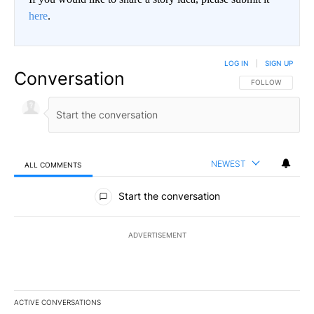
here
.
LOG IN
|
SIGN UP
Conversation
FOLLOW THIS CO
FOLLOW
NEWEST
ALL COMMENTS
All Comments
Start the conversation
ADVERTISEMENT
ACTIVE CONVERSATIONS
The following is a list of the most commented articles in the last 7