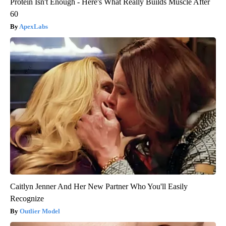
Protein Isn't Enough - Here's What Really Builds Muscle After
60
ApexLabs
Caitlyn Jenner And Her New Partner Who You'll Easily
Recognize
Outlier Model