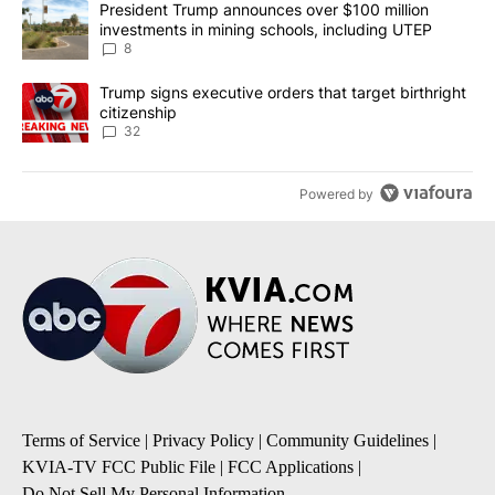
A trending article titled "President Trump announces over $100 m
President Trump announces over $100 million
investments in mining schools, including UTEP
8
A trending article titled "Trump signs executive orders that targe
Trump signs executive orders that target birthright
citizenship
32
Powered by
Terms of Service
|
Privacy Policy
|
Community Guidelines
|
KVIA-TV FCC Public File
|
FCC Applications
|
Do Not Sell My Personal Information