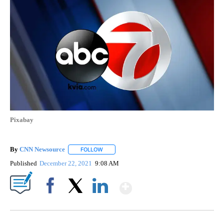
Pixabay
By
CNN Newsource
FOLLOW
FOLLOW "" TO RECEIVE NOTIFICATIONS ABOU
Published
December 22, 2021
9:08 AM
Show More
Facebook
X
LinkedIn