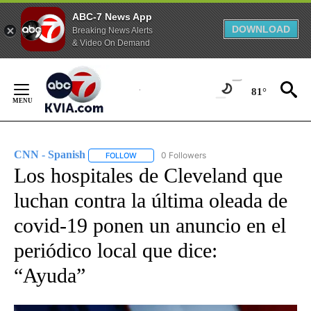
ABC-7 News App
DOWNLOAD
Breaking News Alerts
& Video On Demand
Skip
to
81°
Content
CNN - Spanish
0 Followers
FOLLOW
FOLLOW "CNN - SPANISH" TO RECEIVE NOTIFI
Los hospitales de Cleveland que
luchan contra la última oleada de
covid-19 ponen un anuncio en el
periódico local que dice:
“Ayuda”