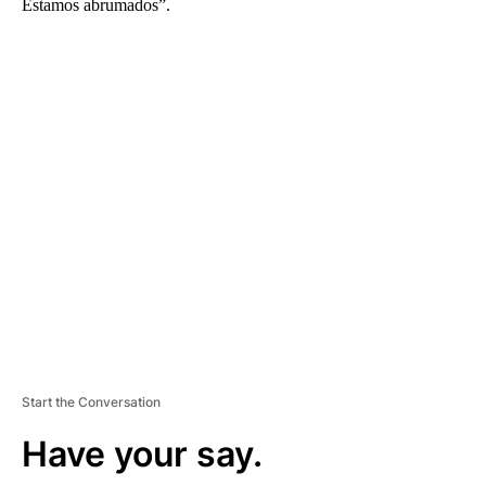
Estamos abrumados”.
A
D
V
E
R
TI
S
E
M
E
N
T
Start the Conversation
Have your say.