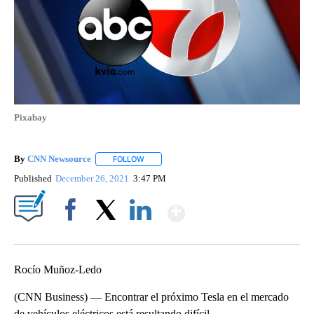
Pixabay
By
CNN Newsource
FOLLOW
FOLLOW "" TO RECEIVE NOTIFICATIONS ABOU
Published
December 26, 2021
3:47 PM
Show More
Facebook
X
LinkedIn
Rocío Muñoz-Ledo
(CNN Business) — Encontrar el próximo Tesla en el mercado
de vehículos eléctricos está resultando difícil.