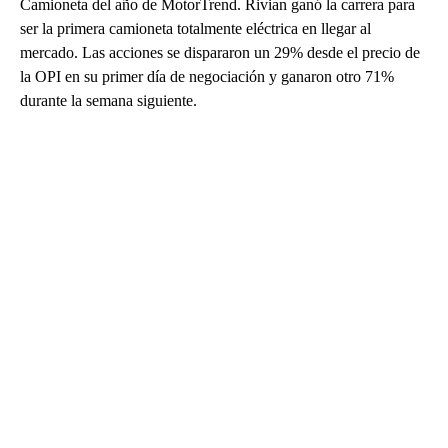
Camioneta del año de MotorTrend. Rivian ganó la carrera para
ser la primera camioneta totalmente eléctrica en llegar al
mercado. Las acciones se dispararon un 29% desde el precio de
la OPI en su primer día de negociación y ganaron otro 71%
durante la semana siguiente.
A
D
V
E
R
TI
S
E
M
E
N
T