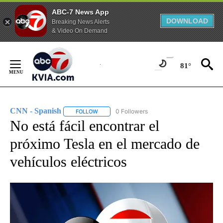
ABC-7 News App
DOWNLOAD
Breaking News Alerts
& Video On Demand
Skip
to
81°
Content
CNN - Spanish
0 Followers
FOLLOW
FOLLOW "CNN - SPANISH" TO RECEIVE NOTIFI
No está fácil encontrar el
próximo Tesla en el mercado de
vehículos eléctricos