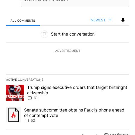
NEWEST
ALL COMMENTS
All Comments
Start the conversation
ADVERTISEMENT
ACTIVE CONVERSATIONS
The following is a list of the most commented articles in the last 7
A trending article titled "Trump signs executive orders that targe
Trump signs executive orders that target birthright
citizenship
61
A trending article titled "Senate subcommittee obtains Fauci’s 
Senate subcommittee obtains Fauci’s phone ahead
of contempt vote
52