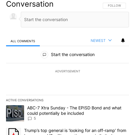
Conversation
FOLLOW THIS CO
FOLLOW
NEWEST
ALL COMMENTS
All Comments
Start the conversation
ADVERTISEMENT
ACTIVE CONVERSATIONS
The following is a list of the most commented articles in the last 7
A trending article titled "ABC-7 Xtra Sunday - The EPISD Bond a
ABC-7 Xtra Sunday - The EPISD Bond and what
could potentially be included
5
A trending article titled "Trump’s top general is ‘looking for an o
Trump’s top general is ‘looking for an off-ramp’ from