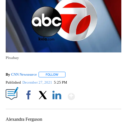
Pixabay
By
CNN Newsource
FOLLOW
FOLLOW "" TO RECEIVE NOTIFICATIONS ABOU
Published
December 27, 2021
5:25 PM
Show More
Facebook
X
LinkedIn
Alexandra Ferguson