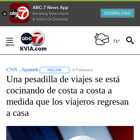
ABC-7 News App
DOWNLOAD
Breaking News Alerts
& Video On Demand
Skip
to
71°
Content
CNN - Spanish
0 Followers
FOLLOW
FOLLOW "CNN - SPANISH" TO RECEIVE NOTIFI
Una pesadilla de viajes se está
cocinando de costa a costa a
medida que los viajeros regresan
a casa