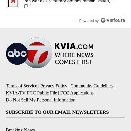
Iran war as US military options remain limited,
sources say
1
Powered by
Terms of Service
|
Privacy Policy
|
Community Guidelines
|
KVIA-TV FCC Public File
|
FCC Applications
|
Do Not Sell My Personal Information
SUBSCRIBE TO OUR EMAIL NEWSLETTERS
Breaking News