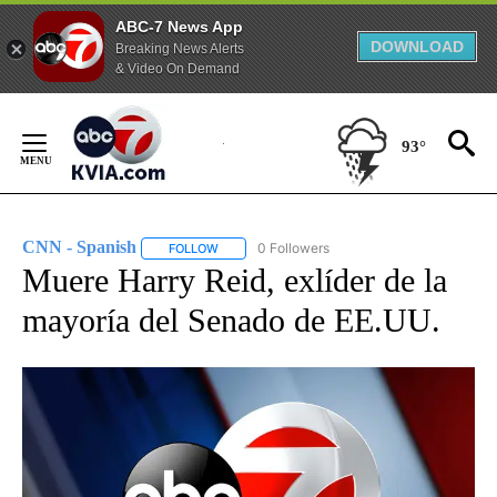
ABC-7 News App
DOWNLOAD
Breaking News Alerts
& Video On Demand
Skip
to
93°
Content
CNN - Spanish
0 Followers
FOLLOW
FOLLOW "CNN - SPANISH" TO RECEIVE NOTIFI
Muere Harry Reid, exlíder de la
mayoría del Senado de EE.UU.