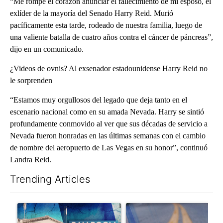
“Me rompe el corazón anunciar el fallecimiento de mi esposo, el
exlíder de la mayoría del Senado Harry Reid. Murió
pacíficamente esta tarde, rodeado de nuestra familia, luego de
una valiente batalla de cuatro años contra el cáncer de páncreas”,
dijo en un comunicado.
¿Videos de ovnis? Al exsenador estadounidense Harry Reid no
le sorprenden
“Estamos muy orgullosos del legado que deja tanto en el
escenario nacional como en su amada Nevada. Harry se sintió
profundamente conmovido al ver que sus décadas de servicio a
Nevada fueron honradas en las últimas semanas con el cambio
de nombre del aeropuerto de Las Vegas en su honor”, continuó
Landra Reid.
Trending Articles
The following is a list of the most commented articles in the last 7
A trending article titled "Appeals court blocks construction o
A trending article titled "Tx