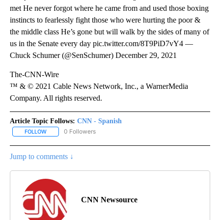
met He never forgot where he came from and used those boxing
instincts to fearlessly fight those who were hurting the poor &
the middle class He’s gone but will walk by the sides of many of
us in the Senate every day pic.twitter.com/8T9PiD7vY4 —
Chuck Schumer (@SenSchumer) December 29, 2021
The-CNN-Wire
™ & © 2021 Cable News Network, Inc., a WarnerMedia
Company. All rights reserved.
Article Topic Follows:
CNN - Spanish
0 Followers
FOLLOW
FOLLOW "CNN - SPANISH" TO RECEIVE NOTIFICATIONS ABOUT NE
Jump to comments ↓
CNN Newsource