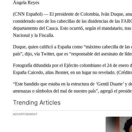
Ángela Reyes
(CNN Español) — El presidente de Colombia, Iván Duque, anunci
considerado uno de los cabecillas de las disidencias de las FAR
departamento del Cauca. Esto ocurrió, según el mandatario, tras
Nacional y la Fiscalía.
Duque, quien calificó a España como “máximo cabecilla de las d
país”, dijo, vía Twitter, que es “responsable del asesinato de líde
Fotografía difundida por el Ejército colombiano el 24 de enero
España Caicedo, alias Jhonier, en un lugar no revelado. (Crédit
“Este bandido que estaba en la estructura de ‘Gentil Duarte’ y 
amenazas o símbolos del mal de nuestro país”, agregó el preside
Trending Articles
The following is a list of the most commented articles in the la
ADVERTISEMENT
A trending ar