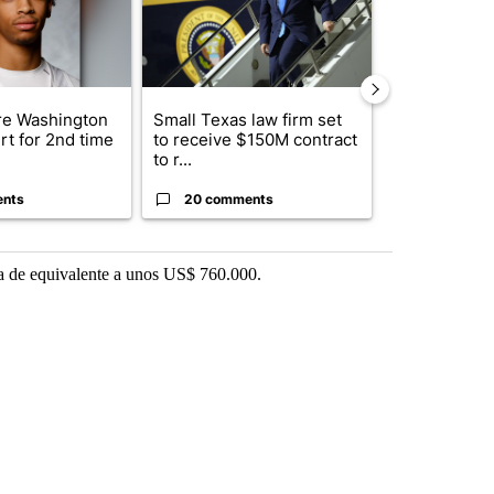
e Washington
Small Texas law firm set
Trump signs
rt for 2nd time
to receive $150M contract
orders that t
to r...
birthright cit.
ents
20 comments
1 commen
sa de equivalente a unos US$ 760.000.