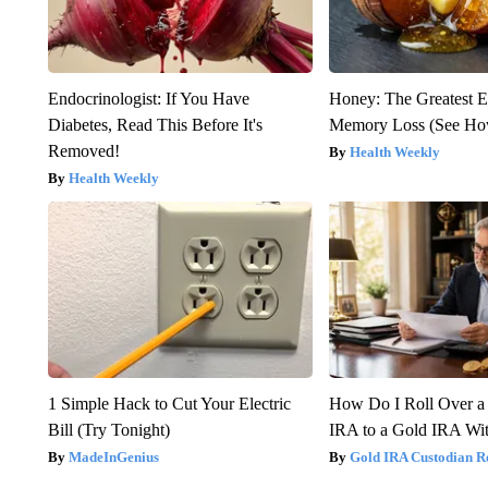
Endocrinologist: If You Have
Honey: The Greatest 
Diabetes, Read This Before It's
Memory Loss (See How
Removed!
Health Weekly
Health Weekly
1 Simple Hack to Cut Your Electric
How Do I Roll Over a 
Bill (Try Tonight)
IRA to a Gold IRA Wit
MadeInGenius
Gold IRA Custodian R