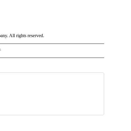
. All rights reserved.
s
PANISH" TO RECEIVE NOTIFICATIONS ABOUT NEW PAGES ON "CNN - SPANISH".