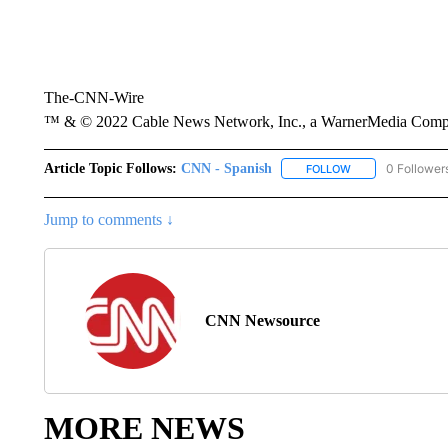
The-CNN-Wire
™ & © 2022 Cable News Network, Inc., a WarnerMedia Company
Article Topic Follows:
CNN - Spanish
0 Follower
FOLLOW
FOLLOW "CNN - S
Jump to comments ↓
CNN Newsource
MORE NEWS