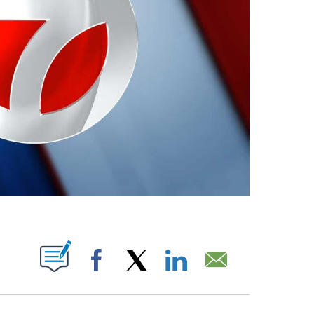
ABOUT NEW PAGES ON "".
Facebook
X
LinkedIn
Email