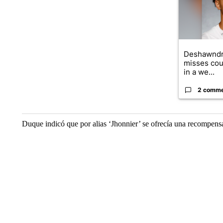
Deshawndr
misses cou
in a we...
2 comm
Duque indicó que por alias ‘Jhonnier’ se ofrecía una recompen