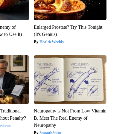
Enemy of
Enlarged Prostate? Try This Tonight
 to Use It)
(It's Genius)
Health Weekly
Traditional
Neuropathy is Not From Low Vitamin
hout Penalty?
B. Meet The Real Enemy of
Neuropathy
eviews
SmoothSpine