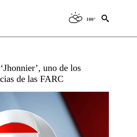
100°
TIFICATIONS ABOUT NEW PAGES ON "CNN - SPANISH".
‘Jhonnier’, uno de los
ncias de las FARC