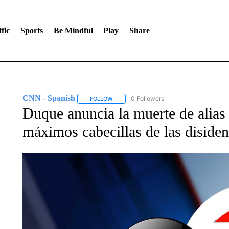
fic
Sports
Be Mindful
Play
Share
CNN - Spanish
0 Followers
FOLLOW
FOLLOW "CNN - SPANISH" TO RECEIVE NO
Duque anuncia la muerte de alias 
máximos cabecillas de las diside