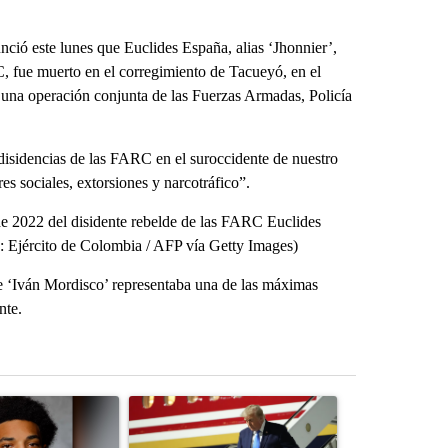
ó este lunes que Euclides España, alias ‘Jhonnier’,
C, fue muerto en el corregimiento de Tacueyó, en el
 una operación conjunta de las Fuerzas Armadas, Policía
isidencias de las FARC en el suroccidente de nuestro
res sociales, extorsiones y narcotráfico”.
 de 2022 del disidente rebelde de las FARC Euclides
o: Ejército de Colombia / AFP vía Getty Images)
de ‘Iván Mordisco’ representaba una de las máximas
nte.
st 7 days.
ticle titled "Deshawndre Washington misses court for 2nd time in a 
A trending article titled "Small Texas law firm
A trending arti