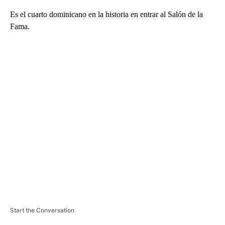
Es el cuarto dominicano en la historia en entrar al Salón de la
Fama.
A
D
V
E
R
TI
S
E
M
E
N
T
Start the Conversation