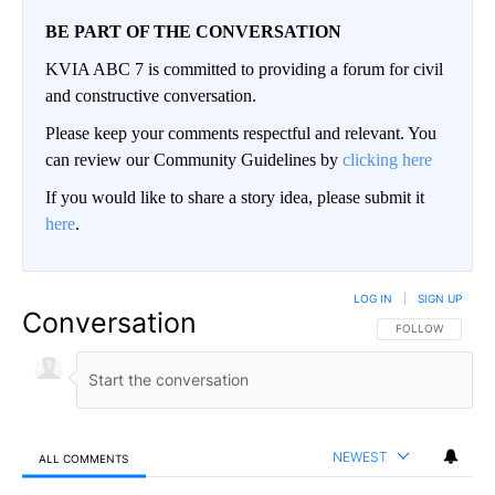
BE PART OF THE CONVERSATION
KVIA ABC 7 is committed to providing a forum for civil
and constructive conversation.
Please keep your comments respectful and relevant. You
can review our Community Guidelines by
clicking here
If you would like to share a story idea, please submit it
here
.
LOG IN
|
SIGN UP
Conversation
FOLLOW THIS CO
FOLLOW
NEWEST
ALL COMMENTS
All Comments