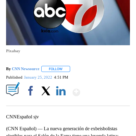
Pixabay
By
CNN Newsource
FOLLOW
FOLLOW "" TO RECEIVE NOTIFICATIONS ABOU
Published
January 25, 2022
4:51 PM
Show More
Facebook
X
LinkedIn
CNNEspañol sjv
(CNN Español) — La nueva generación de exbeisbolistas
elegibles para el Salón de la Fama tiene una leyenda latina: