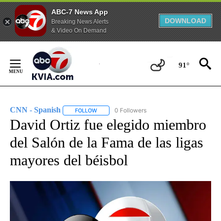
ABC-7 News App
DOWNLOAD
Breaking News Alerts
& Video On Demand
Skip
to
91°
Content
CNN - Spanish
0 Followers
FOLLOW
FOLLOW "CNN - SPANISH" TO RECEIVE NOTIFI
David Ortiz fue elegido miembro
del Salón de la Fama de las ligas
mayores del béisbol