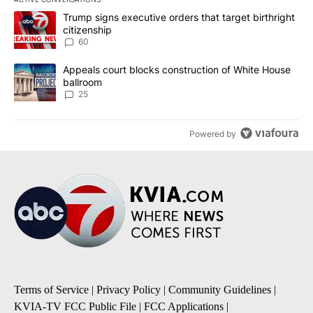
The following is a list of the most commented articles in the last 7
A trending article titled "Trump signs executive orders that targe
Trump signs executive orders that target birthright
citizenship
60
A trending article titled "Appeals court blocks construction of W
Appeals court blocks construction of White House
ballroom
25
Powered by
Terms of Service
|
Privacy Policy
|
Community Guidelines
|
KVIA-TV FCC Public File
|
FCC Applications
|