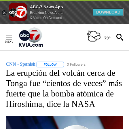
ABC-7 News App
DOWNLOAD
Breaking News Alerts
& Video On Demand
Skip
to
79°
Content
CNN - Spanish
0 Followers
FOLLOW
FOLLOW "CNN - SPANISH" TO RECEIVE NOTIFI
La erupción del volcán cerca de
Tonga fue “cientos de veces” más
fuerte que la bomba atómica de
Hiroshima, dice la NASA