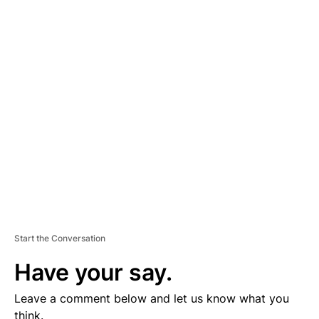
A
D
V
E
R
TI
S
E
M
E
N
T
Start the Conversation
Have your say.
Leave a comment below and let us know what you
think.