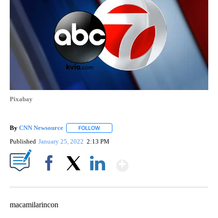
Pixabay
By
CNN Newsource
FOLLOW
FOLLOW "" TO RECEIVE NOTIFICATIONS ABOU
Published
January 25, 2022
2:13 PM
Show More
Facebook
X
LinkedIn
macamilarincon