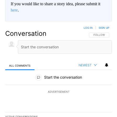
If you would like to share a story idea, please submit it
here
.
LOG IN
|
SIGN UP
Conversation
FOLLOW THIS CO
FOLLOW
NEWEST
ALL COMMENTS
All Comments
Start the conversation
ADVERTISEMENT
ACTIVE CONVERSATIONS