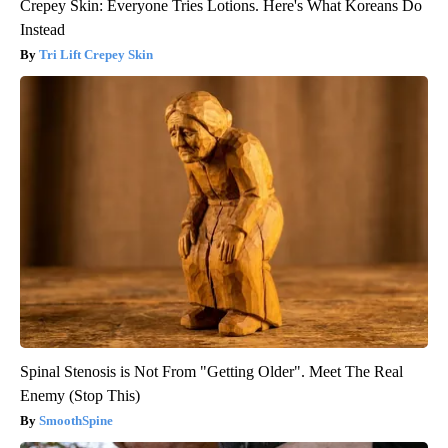
Crepey Skin: Everyone Tries Lotions. Here's What Koreans Do
Instead
Tri Lift Crepey Skin
Spinal Stenosis is Not From "Getting Older". Meet The Real
Enemy (Stop This)
SmoothSpine