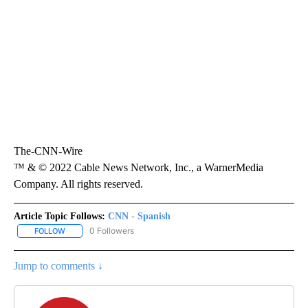
The-CNN-Wire
™ & © 2022 Cable News Network, Inc., a WarnerMedia
Company. All rights reserved.
Article Topic Follows:
CNN - Spanish
0 Followers
FOLLOW
FOLLOW "CNN - SPANISH" TO RECEIVE NOTIFICATIONS ABOUT NE
Jump to comments ↓