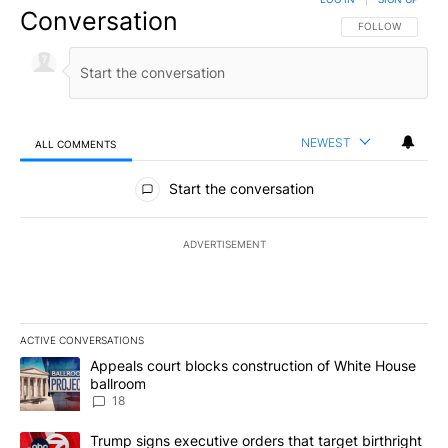
Conversation
FOLLOW THIS CO
FOLLOW
NEWEST
ALL COMMENTS
All Comments
Start the conversation
ADVERTISEMENT
ACTIVE CONVERSATIONS
The following is a list of the most commented articles in the last 7
A trending article titled "Appeals court blocks construction of W
Appeals court blocks construction of White House
ballroom
18
A trending article titled "Trump signs executive orders that targe
Trump signs executive orders that target birthright