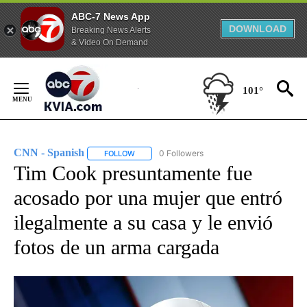
ABC-7 News App
DOWNLOAD
Breaking News Alerts
& Video On Demand
Skip
to
101°
Content
CNN - Spanish
0 Followers
FOLLOW
FOLLOW "CNN - SPANISH" TO RECEIVE NOTIFI
Tim Cook presuntamente fue
acosado por una mujer que entró
ilegalmente a su casa y le envió
fotos de un arma cargada