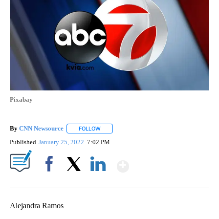
Pixabay
By
CNN Newsource
FOLLOW
FOLLOW "" TO RECEIVE NOTIFICATIONS ABOU
Published
January 25, 2022
7:02 PM
Show More
Facebook
X
LinkedIn
Alejandra Ramos