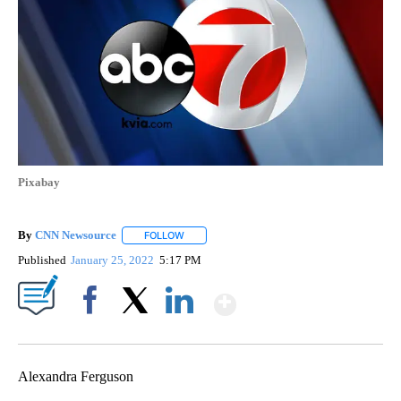
Pixabay
By
CNN Newsource
FOLLOW
FOLLOW "" TO RECEIVE NOTIFICATIONS ABOU
Published
January 25, 2022
5:17 PM
Show More
Facebook
X
LinkedIn
Alexandra Ferguson