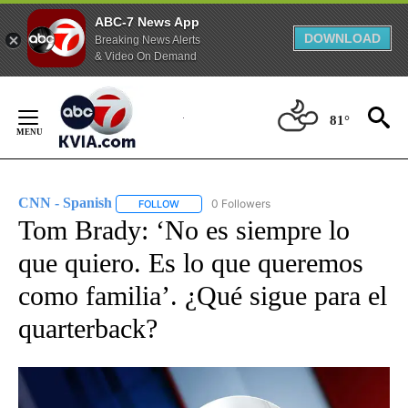
ABC-7 News App
DOWNLOAD
Breaking News Alerts
& Video On Demand
Skip
to
81°
Content
CNN - Spanish
0 Followers
FOLLOW
FOLLOW "CNN - SPANISH" TO RECEIVE NOTIFI
Tom Brady: ‘No es siempre lo
que quiero. Es lo que queremos
como familia’. ¿Qué sigue para el
quarterback?