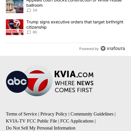
ballroom
24
A trending article titled "Trump signs executive orders that targe
Trump signs executive orders that target birthright
citizenship
60
Powered by
Terms of Service
|
Privacy Policy
|
Community Guidelines
|
KVIA-TV FCC Public File
|
FCC Applications
|
Do Not Sell My Personal Information