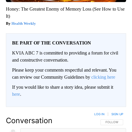
Honey: The Greatest Enemy of Memory Loss (See How to Use
It)
Health Weekly
BE PART OF THE CONVERSATION
KVIA ABC 7 is committed to providing a forum for civil
and constructive conversation.
Please keep your comments respectful and relevant. You
can review our Community Guidelines by
clicking here
If you would like to share a story idea, please submit it
here
.
LOG IN
|
SIGN UP
Conversation
FOLLOW THIS CO
FOLLOW