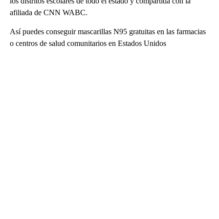
los distritos escolares de todo el estado y compartida con la
afiliada de CNN WABC.
Así puedes conseguir mascarillas N95 gratuitas en las farmacias
o centros de salud comunitarios en Estados Unidos
A
D
V
E
R
TI
S
E
M
E
N
T