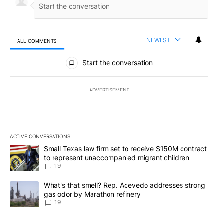
NEWEST
ALL COMMENTS
All Comments
Start the conversation
ADVERTISEMENT
ACTIVE CONVERSATIONS
The following is a list of the most commented articles in the last 7
A trending article titled "Small Texas law firm set to receive $
Small Texas law firm set to receive $150M contract
to represent unaccompanied migrant children
19
A trending article titled "What's that smell? Rep. Acevedo addre
What's that smell? Rep. Acevedo addresses strong
gas odor by Marathon refinery
19