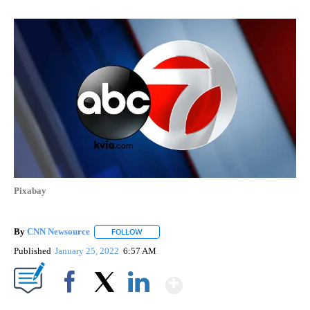
Pixabay
By
CNN Newsource
FOLLOW
FOLLOW "" TO RECEIVE NOTIFICATIONS ABOU
Published
January 25, 2022
6:57 AM
Show More
Facebook
X
LinkedIn