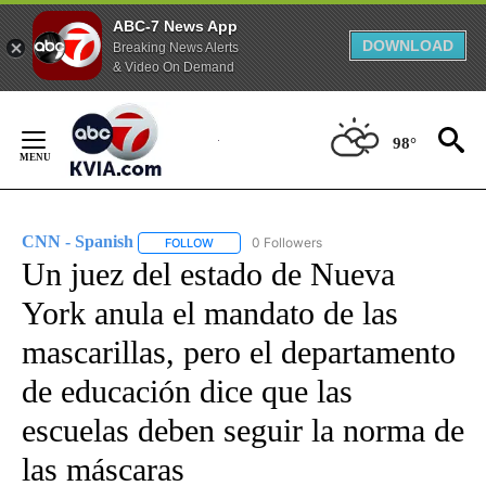
ABC-7 News App
DOWNLOAD
Breaking News Alerts
& Video On Demand
Skip
to
98°
Content
CNN - Spanish
0 Followers
FOLLOW
FOLLOW "CNN - SPANISH" TO RECEIVE NOTIFI
Un juez del estado de Nueva
York anula el mandato de las
mascarillas, pero el departamento
de educación dice que las
escuelas deben seguir la norma de
las máscaras