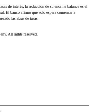
asas de interés, la reducción de su enorme balance es el
eral. El banco afirmó que solo espera comenzar a
ezado las alzas de tasas.
. All rights reserved.
s
PANISH" TO RECEIVE NOTIFICATIONS ABOUT NEW PAGES ON "CNN - SPANISH".