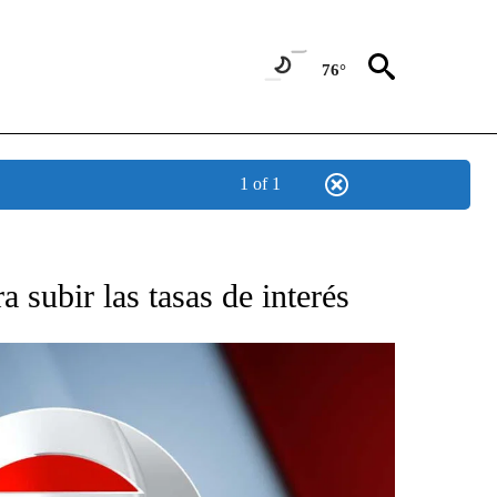
76°
1 of 1
TIFICATIONS ABOUT NEW PAGES ON "CNN - SPANISH".
 subir las tasas de interés