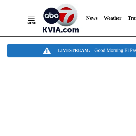
News
Weather
Traf
Skip
Good Morning El Pa
LIVESTREAM:
to
Content