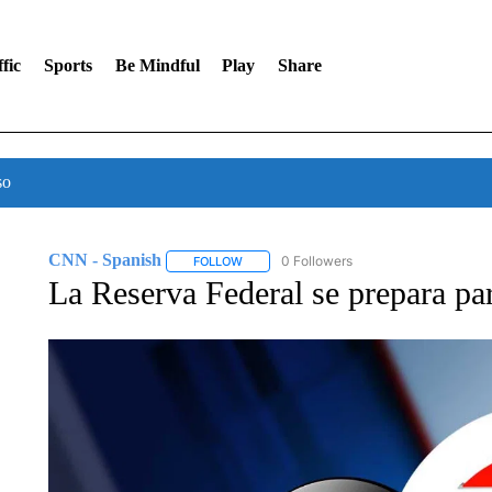
fic
Sports
Be Mindful
Play
Share
so
CNN - Spanish
0 Followers
FOLLOW
FOLLOW "CNN - SPANISH" TO RECEIVE NO
La Reserva Federal se prepara para