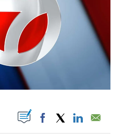
ABOUT NEW PAGES ON "".
Facebook
X
LinkedIn
Email