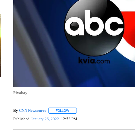
y
Pixabay
By
CNN Newsource
FOLLOW
FOLLOW "" TO RECEIVE NOTIFICATIONS 
Published
January 26, 2022
12:53 PM