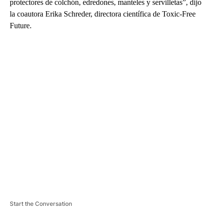
protectores de colchón, edredones, manteles y servilletas”, dijo
la coautora Erika Schreder, directora científica de Toxic-Free
Future.
A
D
V
E
R
TI
S
E
M
E
N
T
Start the Conversation