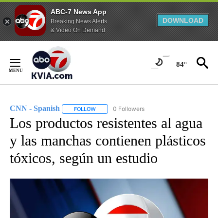
ABC-7 News App
DOWNLOAD
Breaking News Alerts
& Video On Demand
Skip
to
84°
Content
CNN - Spanish
0 Followers
FOLLOW
FOLLOW "CNN - SPANISH" TO RECEIVE NOTIFI
Los productos resistentes al agua
y las manchas contienen plásticos
tóxicos, según un estudio