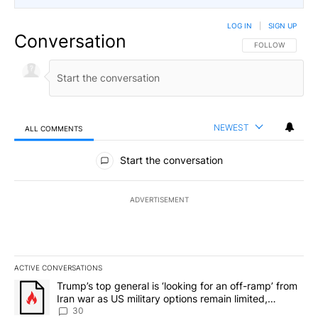
LOG IN
|
SIGN UP
Conversation
FOLLOW THIS CO
FOLLOW
NEWEST
ALL COMMENTS
All Comments
Start the conversation
ADVERTISEMENT
ACTIVE CONVERSATIONS
The following is a list of the most commented articles in the last 7
A trending article titled "Trump’s top general is ‘looking for an 
Trump’s top general is ‘looking for an off-ramp’ from
Iran war as US military options remain limited,
sources say
30