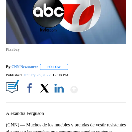
Pixabay
By
CNN Newsource
FOLLOW
FOLLOW "" TO RECEIVE NOTIFICATIONS ABOU
Published
January 26, 2022
12:08 PM
Show More
Facebook
X
LinkedIn
Alexandra Ferguson
(CNN) — Muchos de los muebles y prendas de vestir resistentes
al agua y a las manchas que compramos pueden contener