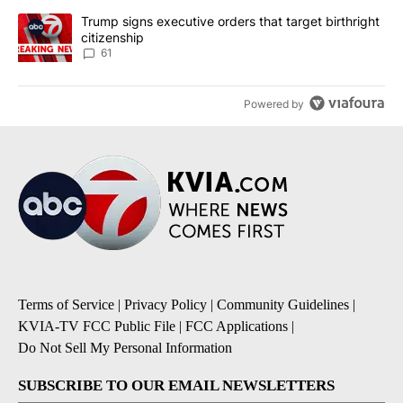
A trending article titled "Trump signs executive orders that targe
Trump signs executive orders that target birthright
citizenship
61
Powered by
Terms of Service
|
Privacy Policy
|
Community Guidelines
|
KVIA-TV FCC Public File
|
FCC Applications
|
Do Not Sell My Personal Information
SUBSCRIBE TO OUR EMAIL NEWSLETTERS