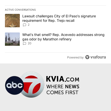
ACTIVE CONVERSATIONS
The following is a list of the most commented articles in the last 7
A trending article titled "Lawsuit challenges City of El Paso's sig
Lawsuit challenges City of El Paso's signature
requirement for Rep. Trejo recall
2
A trending article titled "What's that smell? Rep. Acevedo addre
What's that smell? Rep. Acevedo addresses strong
gas odor by Marathon refinery
20
Powered by