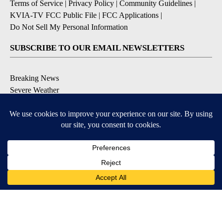
Terms of Service
|
Privacy Policy
|
Community Guidelines
|
KVIA-TV FCC Public File
|
FCC Applications
|
Do Not Sell My Personal Information
SUBSCRIBE TO OUR EMAIL NEWSLETTERS
Breaking News
Severe Weather
Daily News Updates
Daily Weather Forecast
Entertainment
Contests & Promotions
DOWNLOAD OUR APPS
Available for iOS and Android