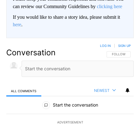
can review our Community Guidelines by
clicking here
If you would like to share a story idea, please submit it
here
.
LOG IN
|
SIGN UP
Conversation
FOLLOW THIS CO
FOLLOW
NEWEST
ALL COMMENTS
All Comments
Start the conversation
ADVERTISEMENT