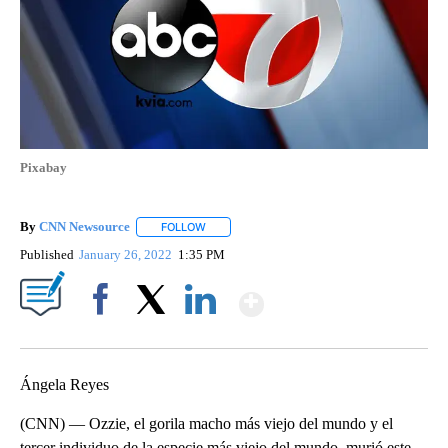
Pixabay
By
CNN Newsource
FOLLOW
FOLLOW "" TO RECEIVE NOTIFICATIONS ABOU
Published
January 26, 2022
1:35 PM
Show More
Facebook
X
LinkedIn
Ángela Reyes
(CNN) — Ozzie, el gorila macho más viejo del mundo y el
tercer individuo de la especie más viejo del mundo, murió este