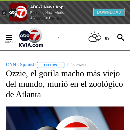
ABC-7 News App
DOWNLOAD
Breaking News Alerts
& Video On Demand
Skip
to
89°
Content
CNN - Spanish
0 Followers
FOLLOW
FOLLOW "CNN - SPANISH" TO RECEIVE NOTIFI
Ozzie, el gorila macho más viejo
del mundo, murió en el zoológico
de Atlanta