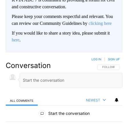
and constructive conversation.
Please keep your comments respectful and relevant. You
can review our Community Guidelines by
clicking here
If you would like to share a story idea, please submit it
here
.
LOG IN
|
SIGN UP
Conversation
FOLLOW THIS CO
FOLLOW
NEWEST
ALL COMMENTS
All Comments
Start the conversation