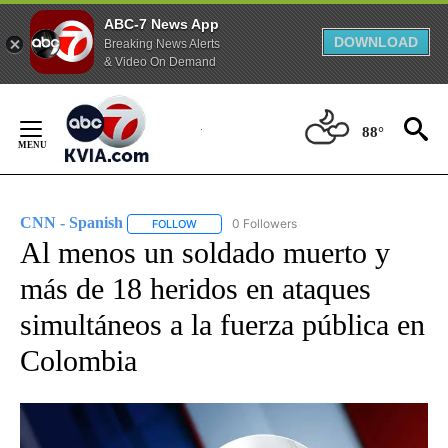
ABC-7 News App
DOWNLOAD
Breaking News Alerts
& Video On Demand
Skip
to
88°
Content
CNN - Spanish
0 Followers
FOLLOW
FOLLOW "CNN - SPANISH" TO RECEIVE NOTIFI
Al menos un soldado muerto y
más de 18 heridos en ataques
simultáneos a la fuerza pública en
Colombia