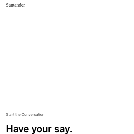
Santander
A
D
V
E
R
TI
S
E
M
E
N
T
Start the Conversation
Have your say.