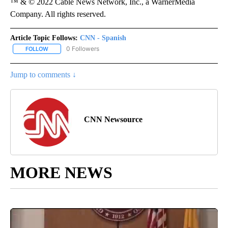
™ & © 2022 Cable News Network, Inc., a WarnerMedia
Company. All rights reserved.
Article Topic Follows:
CNN - Spanish
0 Followers
FOLLOW
FOLLOW "CNN - SPANISH" TO RECEIVE NOTIFICATIONS ABOUT NE
Jump to comments ↓
CNN Newsource
MORE NEWS