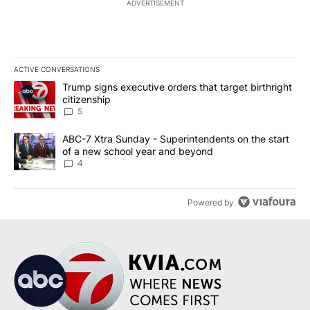
ADVERTISEMENT
ACTIVE CONVERSATIONS
The following is a list of the most commented articles in the last 7
A trending article titled "Trump signs executive orders that targe
Trump signs executive orders that target birthright
citizenship
5
A trending article titled "ABC-7 Xtra Sunday - Superintendents o
ABC-7 Xtra Sunday - Superintendents on the start
of a new school year and beyond
4
Powered by