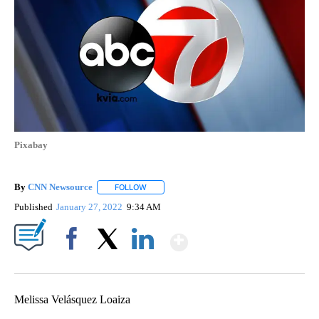
Pixabay
By
CNN Newsource
FOLLOW
FOLLOW "" TO RECEIVE NOTIFICATIONS ABOU
Published
January 27, 2022
9:34 AM
Show More
Facebook
X
LinkedIn
Melissa Velásquez Loaiza