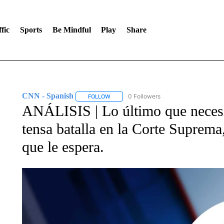
fic
Sports
Be Mindful
Play
Share
CNN - Spanish
0 Followers
FOLLOW
FOLLOW "CNN - SPANISH" TO RECEIVE NO
ANÁLISIS | Lo último que necesi
tensa batalla en la Corte Suprema
que le espera.