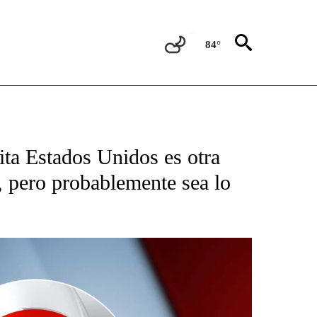
84°
TIFICATIONS ABOUT NEW PAGES ON "CNN - SPANISH".
ta Estados Unidos es otra
, pero probablemente sea lo