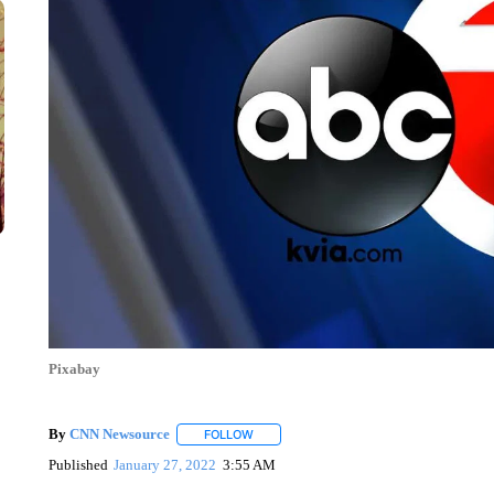
Pixabay
By
CNN Newsource
FOLLOW
FOLLOW "" TO RECEIVE NOTIFICATIONS 
Published
January 27, 2022
3:55 AM