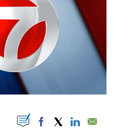
ABOUT NEW PAGES ON "".
Facebook
X
LinkedIn
Email