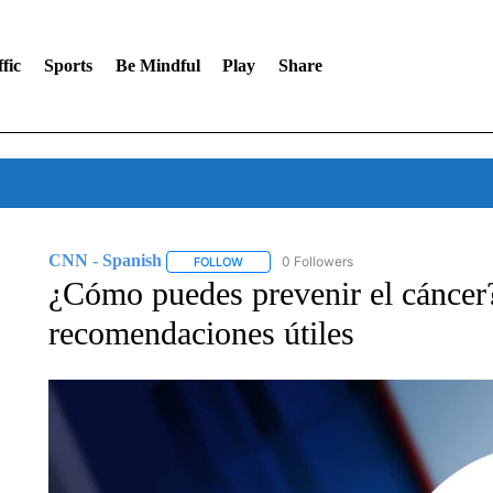
fic
Sports
Be Mindful
Play
Share
CNN - Spanish
0 Followers
FOLLOW
FOLLOW "CNN - SPANISH" TO RECEIVE NO
¿Cómo puedes prevenir el cáncer
recomendaciones útiles