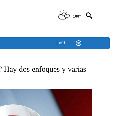
100°
1 of 1
TIFICATIONS ABOUT NEW PAGES ON "CNN - SPANISH".
? Hay dos enfoques y varias