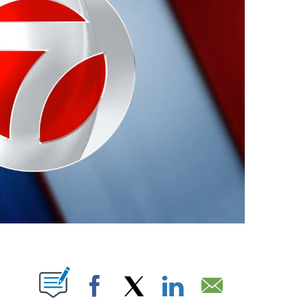
ABOUT NEW PAGES ON "".
Facebook
X
LinkedIn
Email