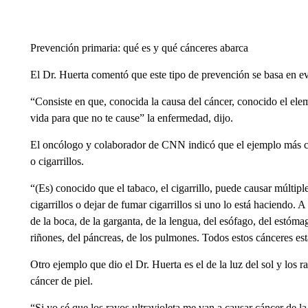
Prevención primaria: qué es y qué cánceres abarca
El Dr. Huerta comentó que este tipo de prevención se basa en evi
“Consiste en que, conocida la causa del cáncer, conocido el ele
vida para que no te cause” la enfermedad, dijo.
El oncólogo y colaborador de CNN indicó que el ejemplo más cl
o cigarrillos.
“(Es) conocido que el tabaco, el cigarrillo, puede causar múltip
cigarrillos o dejar de fumar cigarrillos si uno lo está haciendo. 
de la boca, de la garganta, de la lengua, del esófago, del estómago
riñones, del páncreas, de los pulmones. Todos estos cánceres est
Otro ejemplo que dio el Dr. Huerta es el de la luz del sol y los 
cáncer de piel.
“Si yo sé que los rayos ultravioleta me van a causar cáncer de la