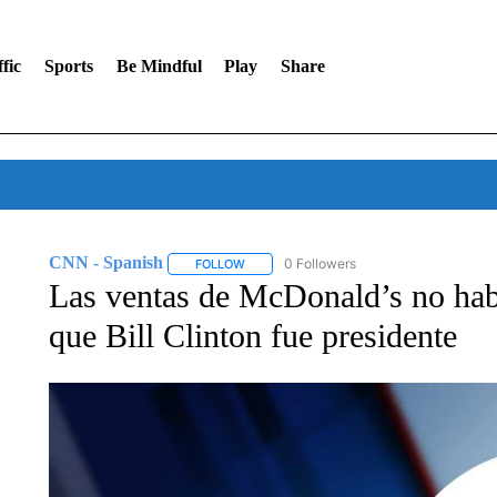
fic
Sports
Be Mindful
Play
Share
CNN - Spanish
0 Followers
FOLLOW
FOLLOW "CNN - SPANISH" TO RECEIVE NO
Las ventas de McDonald’s no hab
que Bill Clinton fue presidente