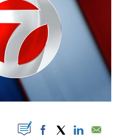
ABOUT NEW PAGES ON "".
Facebook
X
LinkedIn
Email