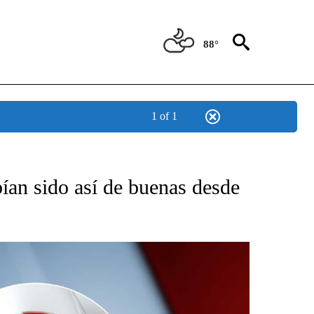
88°
1 of 1
TIFICATIONS ABOUT NEW PAGES ON "CNN - SPANISH".
ían sido así de buenas desde