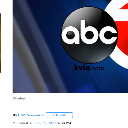
Pixabay
By
CNN Newsource
FOLLOW
FOLLOW "" TO RECEIVE NOTIFICATIONS 
Published
January 27, 2022
4:58 PM