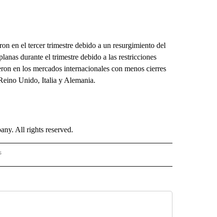
on en el tercer trimestre debido a un resurgimiento del
lanas durante el trimestre debido a las restricciones
eron en los mercados internacionales con menos cierres
Reino Unido, Italia y Alemania.
. All rights reserved.
s
PANISH" TO RECEIVE NOTIFICATIONS ABOUT NEW PAGES ON "CNN - SPANISH".