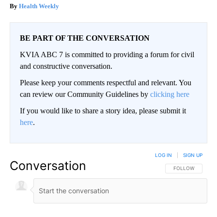
Health Weekly
BE PART OF THE CONVERSATION
KVIA ABC 7 is committed to providing a forum for civil
and constructive conversation.
Please keep your comments respectful and relevant. You
can review our Community Guidelines by
clicking here
If you would like to share a story idea, please submit it
here
.
LOG IN
|
SIGN UP
Conversation
FOLLOW THIS CO
FOLLOW