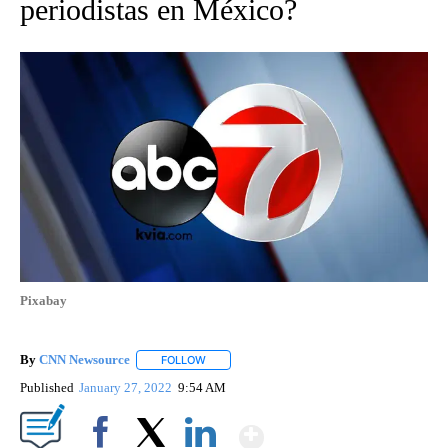
periodistas en México?
Pixabay
By
CNN Newsource
FOLLOW
FOLLOW "" TO RECEIVE NOTIFICATIONS ABOU
Published
January 27, 2022
9:54 AM
Show More