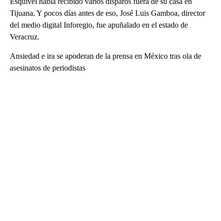
Esquivel había recibido varios disparos fuera de su casa en
Tijuana. Y pocos días antes de eso, José Luis Gamboa, director
del medio digital Inforegio, fue apuñalado en el estado de
Veracruz.
Ansiedad e ira se apoderan de la prensa en México tras ola de
asesinatos de periodistas
A
D
V
E
R
TI
S
E
M
E
N
T