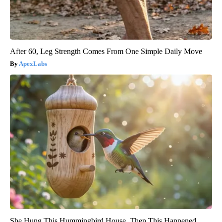
After 60, Leg Strength Comes From One Simple Daily Move
ApexLabs
She Hung This Hummingbird House. Then This Happened