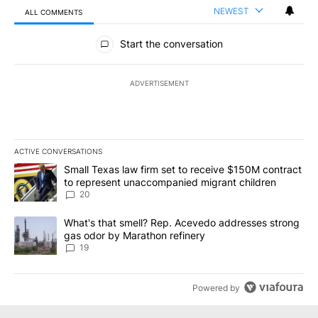
NEWEST
ALL COMMENTS
All Comments
Start the conversation
ADVERTISEMENT
ACTIVE CONVERSATIONS
The following is a list of the most commented articles in the last 7
A trending article titled "Small Texas law firm set to receive $
Small Texas law firm set to receive $150M contract
to represent unaccompanied migrant children
20
A trending article titled "What's that smell? Rep. Acevedo addre
What's that smell? Rep. Acevedo addresses strong
gas odor by Marathon refinery
19
Powered by