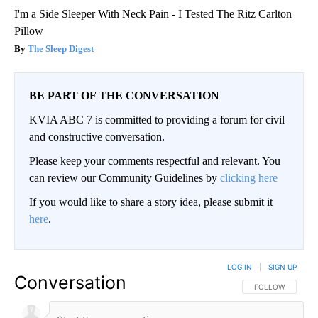
I'm a Side Sleeper With Neck Pain - I Tested The Ritz Carlton
Pillow
The Sleep Digest
BE PART OF THE CONVERSATION
KVIA ABC 7 is committed to providing a forum for civil
and constructive conversation.
Please keep your comments respectful and relevant. You
can review our Community Guidelines by
clicking here
If you would like to share a story idea, please submit it
here
.
LOG IN
|
SIGN UP
Conversation
FOLLOW THIS CO
FOLLOW