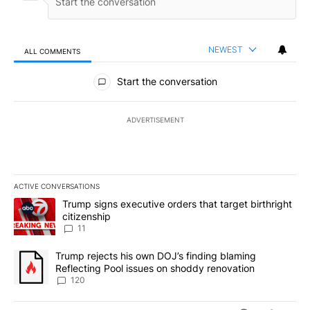
NEWEST
ALL COMMENTS
All Comments
Start the conversation
ADVERTISEMENT
ACTIVE CONVERSATIONS
The following is a list of the most commented articles in the last 7
A trending article titled "Trump signs executive orders that target
Trump signs executive orders that target birthright
citizenship
11
A trending article titled "Trump rejects his own DOJ’s finding bl
Trump rejects his own DOJ’s finding blaming
Reflecting Pool issues on shoddy renovation
120