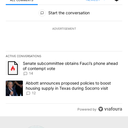
ALL COMMENTS
All Comments
Start the conversation
ADVERTISEMENT
ACTIVE CONVERSATIONS
The following is a list of the most commented articles in the last 7
A trending article titled "Senate subcommittee obtains Fauci’s 
Senate subcommittee obtains Fauci’s phone ahead
of contempt vote
14
A trending article titled "Abbott announces proposed policies to 
Abbott announces proposed policies to boost
housing supply in Texas during Socorro visit
12
Powered by