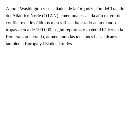
Ahora, Washington y sus aliados de la Organización del Tratado
del Atlántico Norte (OTAN) temen una escalada aún mayor del
conflicto: en los últimos meses Rusia ha estado acumulando
tropas -cerca de 100.000, según reportes- y material bélico en la
frontera con Ucrania, aumentando las tensiones hasta alcanzar
también a Europa y Estados Unidos.
A
D
V
E
R
TI
S
E
M
E
N
T