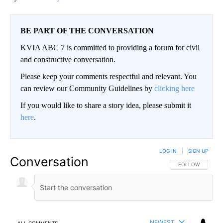
BE PART OF THE CONVERSATION
KVIA ABC 7 is committed to providing a forum for civil
and constructive conversation.
Please keep your comments respectful and relevant. You
can review our Community Guidelines by
clicking here
If you would like to share a story idea, please submit it
here
.
LOG IN
|
SIGN UP
Conversation
FOLLOW THIS CO
FOLLOW
NEWEST