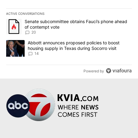
ACTIVE CONVERSATIONS
The following is a list of the most commented articles in the last 7
A trending article titled "Senate subcommittee obtains Fauci’s 
Senate subcommittee obtains Fauci’s phone ahead
of contempt vote
20
A trending article titled "Abbott announces proposed policies to 
Abbott announces proposed policies to boost
housing supply in Texas during Socorro visit
14
Powered by