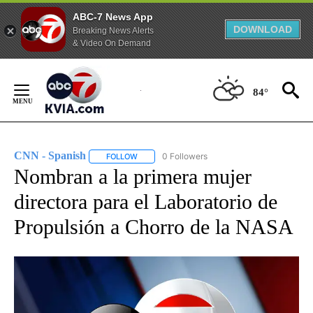
ABC-7 News App
DOWNLOAD
Breaking News Alerts
& Video On Demand
Skip
to
84°
Content
CNN - Spanish
0 Followers
FOLLOW
FOLLOW "CNN - SPANISH" TO RECEIVE NOTIFI
Nombran a la primera mujer
directora para el Laboratorio de
Propulsión a Chorro de la NASA