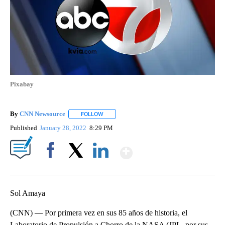
Pixabay
By
CNN Newsource
FOLLOW
FOLLOW "" TO RECEIVE NOTIFICATIONS ABOU
Published
January 28, 2022
8:29 PM
Show More
Facebook
X
LinkedIn
Sol Amaya
(CNN) — Por primera vez en sus 85 años de historia, el
Laboratorio de Propulsión a Chorro de la NASA (JPL, por sus