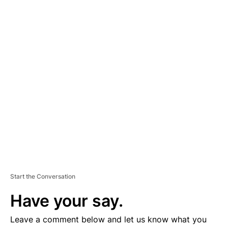
A
D
V
E
R
TI
S
E
M
E
N
T
Start the Conversation
Have your say.
Leave a comment below and let us know what you