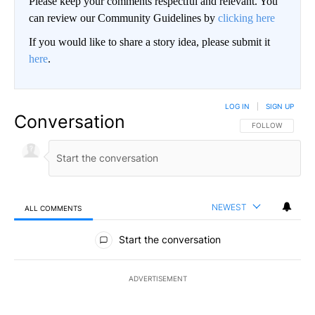
Please keep your comments respectful and relevant. You
can review our Community Guidelines by
clicking here
If you would like to share a story idea, please submit it
here
.
LOG IN
|
SIGN UP
Conversation
FOLLOW THIS CO
FOLLOW
NEWEST
ALL COMMENTS
All Comments
Start the conversation
ADVERTISEMENT