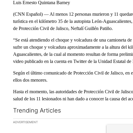
Luis Ernesto Quintana Barney
(CNN Español) — Al menos 12 personas murieron y 11 quedaron h
turística en el kilómetro 35 de la autopista León-Aguascalient
de Protección Civil de Jalisco, Neftalí Guillén Patiño.
“Se está atendiendo el choque y volcadura de una camioneta de tr
sufre un choque y volcadura aproximadamente a la altura del kil
Aguascalientes, de la cual al momento resultan de forma prelimi
video publicado en la cuenta en Twitter de la Unidad Estatal de
Según el último comunicado de Protección Civil de Jalisco, en 
ellos dos menores.
Hasta el momento, las autoridades de Protección Civil de Jalisc
salud de los 11 lesionados ni han dado a conocer la causa del ac
Trending Articles
The following is a list of the most commented articles in the la
ADVERTISEMENT
A trending ar