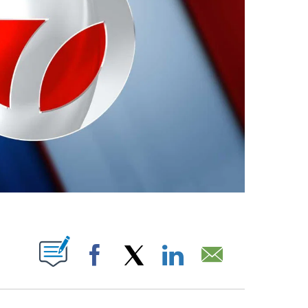
ABOUT NEW PAGES ON "".
Facebook
X
LinkedIn
Email