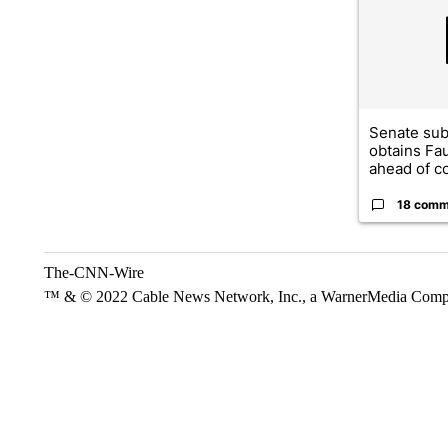
Senate su
obtains Fa
ahead of co
18 comm
The-CNN-Wire
™ & © 2022 Cable News Network, Inc., a WarnerMedia Company