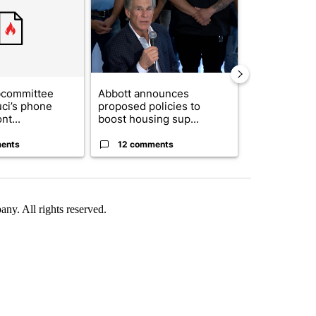
bcommittee
Abbott announces
Gov. Abbott 
uci’s phone
proposed policies to
about housi
nt...
boost housing sup...
affordability 
ents
12 comments
19 comme
. All rights reserved.