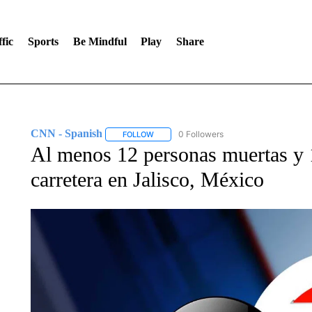
fic
Sports
Be Mindful
Play
Share
CNN - Spanish
0 Followers
FOLLOW
FOLLOW "CNN - SPANISH" TO RECEIVE NO
Al menos 12 personas muertas y 1
carretera en Jalisco, México