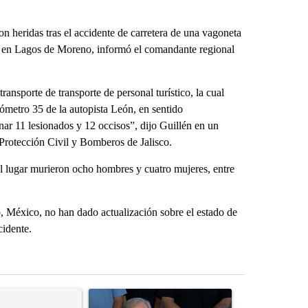
eridas tras el accidente de carretera de una vagoneta
es, en Lagos de Moreno, informó el comandante regional
ansporte de transporte de personal turístico, la cual
ómetro 35 de la autopista León, en sentido
nar 11 lesionados y 12 occisos”, dijo Guillén en un
 Protección Civil y Bomberos de Jalisco.
el lugar murieron ocho hombres y cuatro mujeres, entre
o, México, no han dado actualización sobre el estado de
cidente.
st 7 days.
ticle titled "Senate subcommittee obtains Fauci’s phone ahead of c
A trending article titled "Abbott announces prop
A trending arti