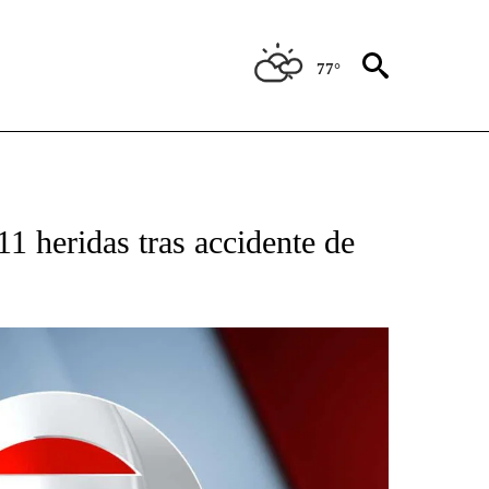
77°
TIFICATIONS ABOUT NEW PAGES ON "CNN - SPANISH".
1 heridas tras accidente de