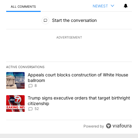
NEWEST
ALL COMMENTS
All Comments
Start the conversation
ADVERTISEMENT
ACTIVE CONVERSATIONS
The following is a list of the most commented articles in the last 7
A trending article titled "Appeals court blocks construction of W
Appeals court blocks construction of White House
ballroom
8
A trending article titled "Trump signs executive orders that targe
Trump signs executive orders that target birthright
citizenship
52
Powered by