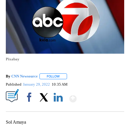
Pixabay
By
CNN Newsource
FOLLOW
FOLLOW "" TO RECEIVE NOTIFICATIONS ABOU
Published
January 29, 2022
10:35 AM
Show More
Facebook
X
LinkedIn
Sol Amaya