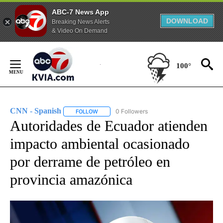
ABC-7 News App
DOWNLOAD
Breaking News Alerts
& Video On Demand
Skip
to
100°
Content
CNN - Spanish
0 Followers
FOLLOW
FOLLOW "CNN - SPANISH" TO RECEIVE NOTIFI
Autoridades de Ecuador atienden
impacto ambiental ocasionado
por derrame de petróleo en
provincia amazónica