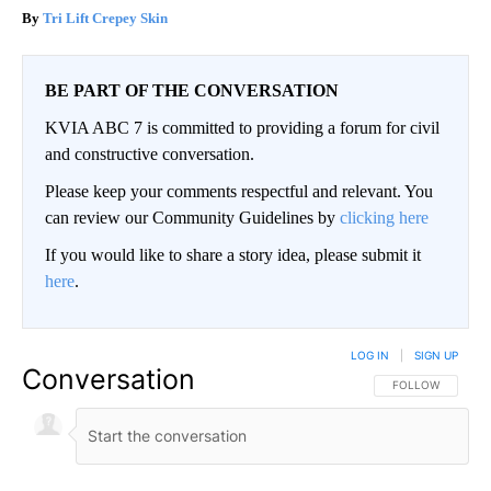
Tri Lift Crepey Skin
BE PART OF THE CONVERSATION
KVIA ABC 7 is committed to providing a forum for civil
and constructive conversation.
Please keep your comments respectful and relevant. You
can review our Community Guidelines by
clicking here
If you would like to share a story idea, please submit it
here
.
LOG IN
|
SIGN UP
Conversation
FOLLOW THIS CO
FOLLOW