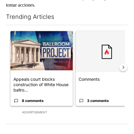
tomar acciones.
Trending Articles
The following is a list of the most commented articles in the last 7
A trending article titled "Appeals court blocks construction o
A trending article titled "Co
Appeals court blocks
Comments
construction of White House
ballro...
8 comments
3 comments
ADVERTISEMENT