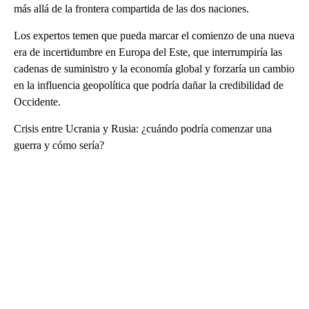
más allá de la frontera compartida de las dos naciones.
Los expertos temen que pueda marcar el comienzo de una nueva
era de incertidumbre en Europa del Este, que interrumpiría las
cadenas de suministro y la economía global y forzaría un cambio
en la influencia geopolítica que podría dañar la credibilidad de
Occidente.
Crisis entre Ucrania y Rusia: ¿cuándo podría comenzar una
guerra y cómo sería?
A
D
V
E
R
TI
S
E
M
E
N
T