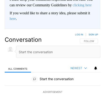
can review our Community Guidelines by
clicking here
If you would like to share a story idea, please submit it
here
.
LOG IN
|
SIGN UP
Conversation
FOLLOW THIS CO
FOLLOW
NEWEST
ALL COMMENTS
All Comments
Start the conversation
ADVERTISEMENT