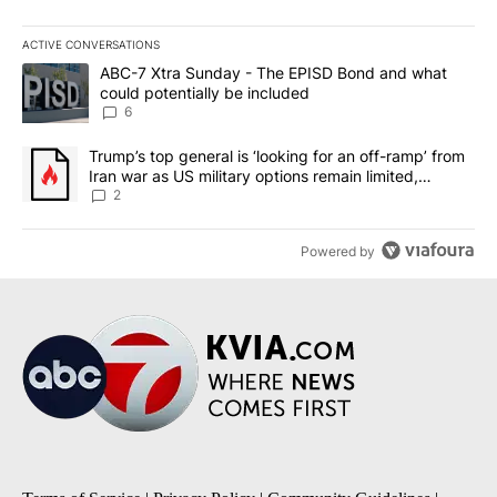
ACTIVE CONVERSATIONS
The following is a list of the most commented articles in the last 7
A trending article titled "ABC-7 Xtra Sunday - The EPISD Bond a
ABC-7 Xtra Sunday - The EPISD Bond and what
could potentially be included
6
A trending article titled "Trump’s top general is ‘looking for an o
Trump’s top general is ‘looking for an off-ramp’ from
Iran war as US military options remain limited,
sources say
2
Powered by