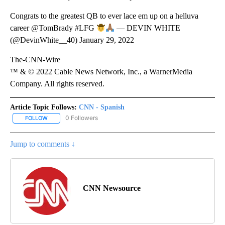
Congrats to the greatest QB to ever lace em up on a helluva
career @TomBrady #LFG
— DEVIN WHITE
(@DevinWhite__40) January 29, 2022
The-CNN-Wire
™ & © 2022 Cable News Network, Inc., a WarnerMedia
Company. All rights reserved.
Article Topic Follows:
CNN - Spanish
0 Followers
FOLLOW
FOLLOW "CNN - SPANISH" TO RECEIVE NOTIFICATIONS ABOUT NE
Jump to comments ↓
CNN Newsource