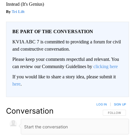
Instead (It's Genius)
Tri Lift
BE PART OF THE CONVERSATION
KVIA ABC 7 is committed to providing a forum for civil
and constructive conversation.
Please keep your comments respectful and relevant. You
can review our Community Guidelines by
clicking here
If you would like to share a story idea, please submit it
here
.
LOG IN
|
SIGN UP
Conversation
FOLLOW THIS CO
FOLLOW