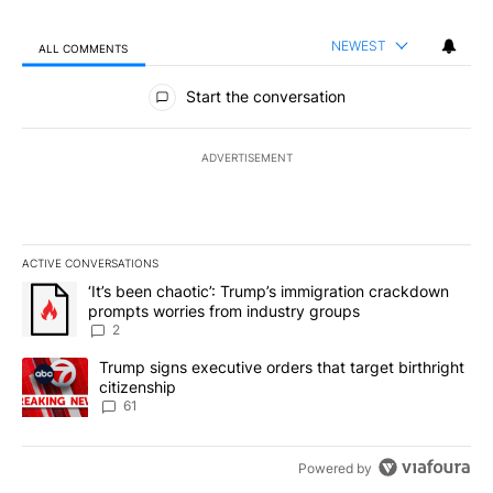
NEWEST
ALL COMMENTS
All Comments
Start the conversation
ADVERTISEMENT
ACTIVE CONVERSATIONS
The following is a list of the most commented articles in the last 7
A trending article titled "‘It’s been chaotic’: Trump’s immigrati
‘It’s been chaotic’: Trump’s immigration crackdown
prompts worries from industry groups
2
A trending article titled "Trump signs executive orders that targe
Trump signs executive orders that target birthright
citizenship
61
Powered by