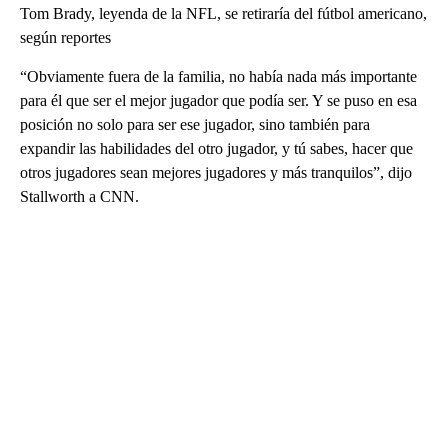
Tom Brady, leyenda de la NFL, se retiraría del fútbol americano,
según reportes
“Obviamente fuera de la familia, no había nada más importante
para él que ser el mejor jugador que podía ser. Y se puso en esa
posición no solo para ser ese jugador, sino también para
expandir las habilidades del otro jugador, y tú sabes, hacer que
otros jugadores sean mejores jugadores y más tranquilos”, dijo
Stallworth a CNN.
A
D
V
E
R
TI
S
E
M
E
N
T