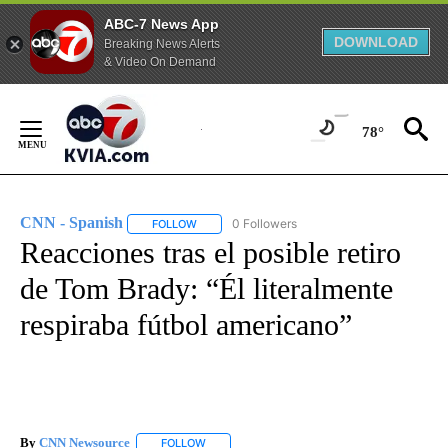
ABC-7 News App
DOWNLOAD
Breaking News Alerts
& Video On Demand
Skip
to
78°
Content
CNN - Spanish
0 Followers
FOLLOW
FOLLOW "CNN - SPANISH" TO RECEIVE NOTIFI
Reacciones tras el posible retiro
de Tom Brady: “Él literalmente
respiraba fútbol americano”
By
CNN Newsource
FOLLOW
FOLLOW "" TO RECEIVE NOTIFICATIONS ABOU