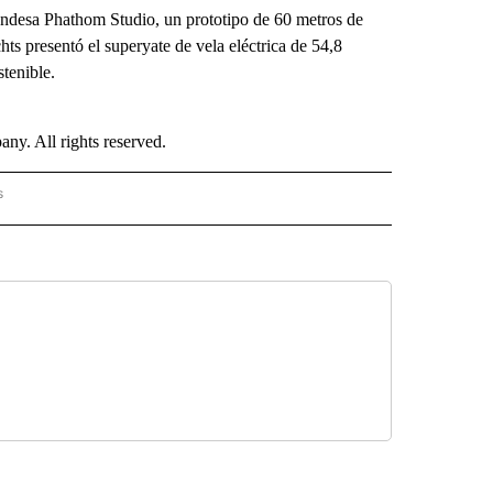
ndesa Phathom Studio, un prototipo de 60 metros de
chts presentó el superyate de vela eléctrica de 54,8
tenible.
. All rights reserved.
s
PANISH" TO RECEIVE NOTIFICATIONS ABOUT NEW PAGES ON "CNN - SPANISH".