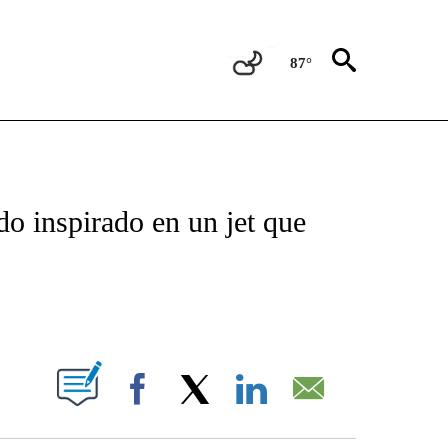
87°
TIFICATIONS ABOUT NEW PAGES ON "CNN - SPANISH".
do inspirado en un jet que
ABOUT NEW PAGES ON "".
Facebook
X
LinkedIn
Email