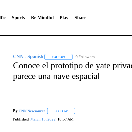
fic
Sports
Be Mindful
Play
Share
CNN - Spanish
0 Followers
FOLLOW
FOLLOW "CNN - SPANISH" TO RECEIVE NO
Conoce el prototipo de yate priva
parece una nave espacial
By
CNN Newsource
FOLLOW
FOLLOW "" TO RECEIVE NOTIFICATIONS 
Published
March 15, 2022
10:57 AM