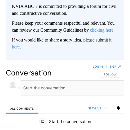
KVIA ABC 7 is committed to providing a forum for civil
and constructive conversation.
Please keep your comments respectful and relevant. You
can review our Community Guidelines by
clicking here
If you would like to share a story idea, please submit it
here
.
LOG IN
|
SIGN UP
Conversation
FOLLOW THIS CO
FOLLOW
NEWEST
ALL COMMENTS
All Comments
Start the conversation