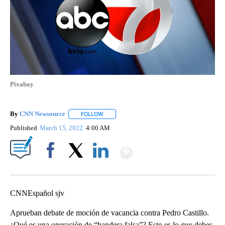
Pixabay
By
CNN Newsource
FOLLOW
FOLLOW "" TO RECEIVE NOTIFICATIONS ABOU
Published
March 15, 2022
4:00 AM
Show More
Facebook
X
LinkedIn
CNNEspañol sjv
Aprueban debate de moción de vacancia contra Pedro Castillo.
¿Qué es una operación de “bandera falsa”? Esto es lo que debes