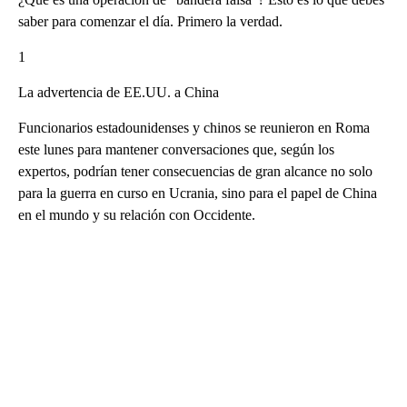
saber para comenzar el día. Primero la verdad.
1
La advertencia de EE.UU. a China
Funcionarios estadounidenses y chinos se reunieron en Roma
este lunes para mantener conversaciones que, según los
expertos, podrían tener consecuencias de gran alcance no solo
para la guerra en curso en Ucrania, sino para el papel de China
en el mundo y su relación con Occidente.
A
D
V
E
R
TI
S
E
M
E
N
T