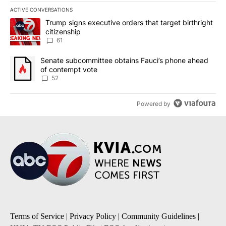
ACTIVE CONVERSATIONS
The following is a list of the most commented articles in the last 7
A trending article titled "Trump signs executive orders that targe
Trump signs executive orders that target birthright
citizenship
61
A trending article titled "Senate subcommittee obtains Fauci’s 
Senate subcommittee obtains Fauci’s phone ahead
of contempt vote
52
Powered by
Terms of Service
|
Privacy Policy
|
Community Guidelines
|