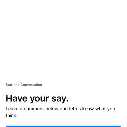
E
R
TI
S
E
M
E
N
T
Start the Conversation
Have your say.
Leave a comment below and let us know what you
think.