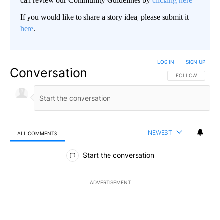
can review our Community Guidelines by
clicking here
If you would like to share a story idea, please submit it
here
.
LOG IN
|
SIGN UP
Conversation
FOLLOW THIS CO
FOLLOW
NEWEST
ALL COMMENTS
All Comments
Start the conversation
ADVERTISEMENT