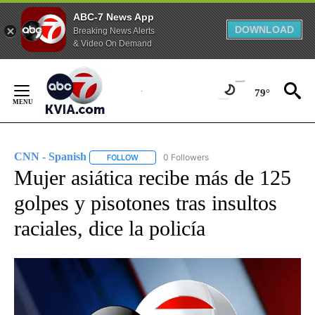
ABC-7 News App
DOWNLOAD
Breaking News Alerts
& Video On Demand
Skip
to
79°
Content
CNN - Spanish
0 Followers
FOLLOW
FOLLOW "CNN - SPANISH" TO RECEIVE NOTIFI
Mujer asiática recibe más de 125
golpes y pisotones tras insultos
raciales, dice la policía