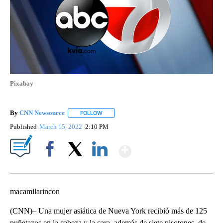
Pixabay
By
CNN Newsource
FOLLOW
FOLLOW "" TO RECEIVE NOTIFICATIONS ABOU
Published
March 15, 2022
2:10 PM
Show More
Facebook
X
LinkedIn
macamilarincon
(CNN)– Una mujer asiática de Nueva York recibió más de 125
puñetazos en la cabeza y la cara, además de siete pisotones, de