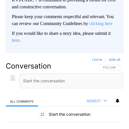
and constructive conversation.
Please keep your comments respectful and relevant. You
can review our Community Guidelines by
clicking here
If you would like to share a story idea, please submit it
here
.
LOG IN
|
SIGN UP
Conversation
FOLLOW THIS CO
FOLLOW
NEWEST
ALL COMMENTS
All Comments
Start the conversation