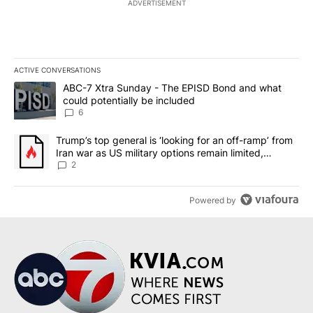
ADVERTISEMENT
ACTIVE CONVERSATIONS
The following is a list of the most commented articles in the last 7
A trending article titled "ABC-7 Xtra Sunday - The EPISD Bond a
ABC-7 Xtra Sunday - The EPISD Bond and what
could potentially be included
6
A trending article titled "Trump’s top general is ‘looking for an o
Trump’s top general is ‘looking for an off-ramp’ from
Iran war as US military options remain limited,
sources say
2
Powered by