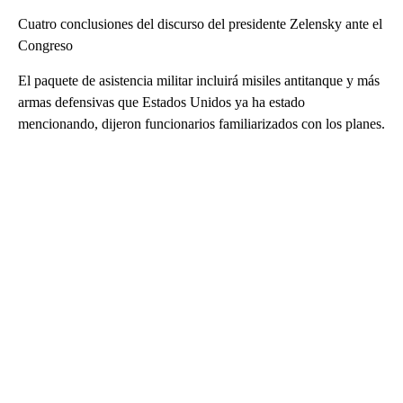
Cuatro conclusiones del discurso del presidente Zelensky ante el
Congreso
El paquete de asistencia militar incluirá misiles antitanque y más
armas defensivas que Estados Unidos ya ha estado
mencionando, dijeron funcionarios familiarizados con los planes.
A
D
V
E
R
TI
S
E
M
E
N
T