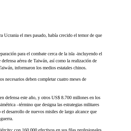
ra Ucrania el mes pasado, había crecido el temor de que
eparación para el combate cerca de la isla -incluyendo el
de defensa aérea de Taiwán, así como la realización de
Taiwán, informaron los medios estatales chinos.
tos necesarios deben completar cuatro meses de
n defensa este año, y otros US$ 8.700 millones en los
métrica –término que designa las estrategias militares
 el desarrollo de nuevos misiles de largo alcance que
 guerra.
ército: con 160.000 efectivos en sus filas profesionales