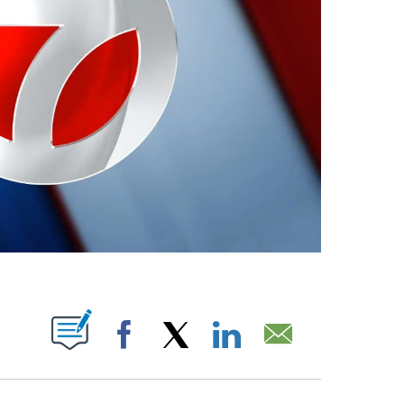
ABOUT NEW PAGES ON "".
Facebook
X
LinkedIn
Email