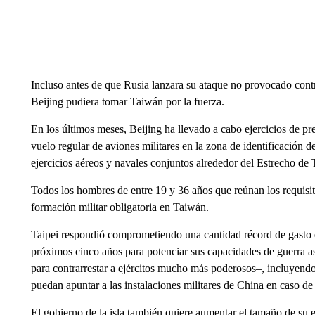
Incluso antes de que Rusia lanzara su ataque no provocado cont
Beijing pudiera tomar Taiwán por la fuerza.
En los últimos meses, Beijing ha llevado a cabo ejercicios de pr
vuelo regular de aviones militares en la zona de identificación 
ejercicios aéreos y navales conjuntos alrededor del Estrecho de 
Todos los hombres de entre 19 y 36 años que reúnan los requisi
formación militar obligatoria en Taiwán.
Taipei respondió comprometiendo una cantidad récord de gasto e
próximos cinco años para potenciar sus capacidades de guerra asi
para contrarrestar a ejércitos mucho más poderosos–, incluyendo
puedan apuntar a las instalaciones militares de China en caso de
El gobierno de la isla también quiere aumentar el tamaño de su ej