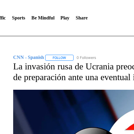
fic
Sports
Be Mindful
Play
Share
CNN - Spanish
0 Followers
FOLLOW
FOLLOW "CNN - SPANISH" TO RECEIVE NO
La invasión rusa de Ucrania preo
de preparación ante una eventual