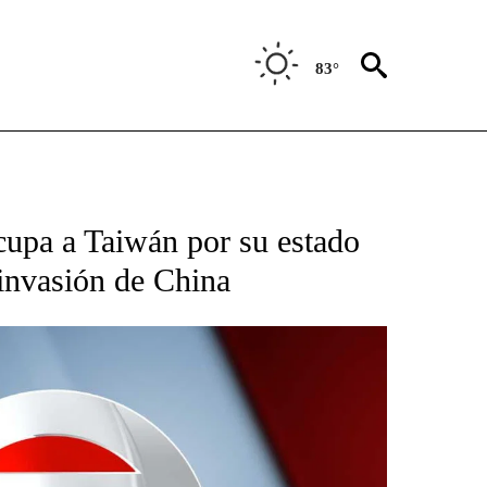
83°
TIFICATIONS ABOUT NEW PAGES ON "CNN - SPANISH".
cupa a Taiwán por su estado
 invasión de China