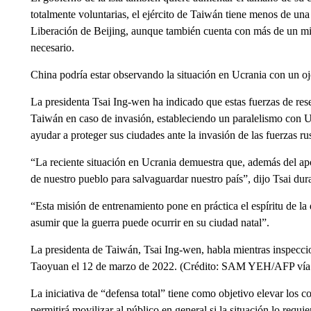
totalmente voluntarias, el ejército de Taiwán tiene menos de una
Liberación de Beijing, aunque también cuenta con más de un milló
necesario.
China podría estar observando la situación en Ucrania con un o
La presidenta Tsai Ing-wen ha indicado que estas fuerzas de rese
Taiwán en caso de invasión, estableciendo un paralelismo con 
ayudar a proteger sus ciudades ante la invasión de las fuerzas ru
“La reciente situación en Ucrania demuestra que, además del apoy
de nuestro pueblo para salvaguardar nuestro país”, dijo Tsai du
“Esta misión de entrenamiento pone en práctica el espíritu de la
asumir que la guerra puede ocurrir en su ciudad natal”.
La presidenta de Taiwán, Tsai Ing-wen, habla mientras inspeccio
Taoyuan el 12 de marzo de 2022. (Crédito: SAM YEH/AFP vía
La iniciativa de “defensa total” tiene como objetivo elevar los 
permitirá movilizar al público en general si la situación lo requie