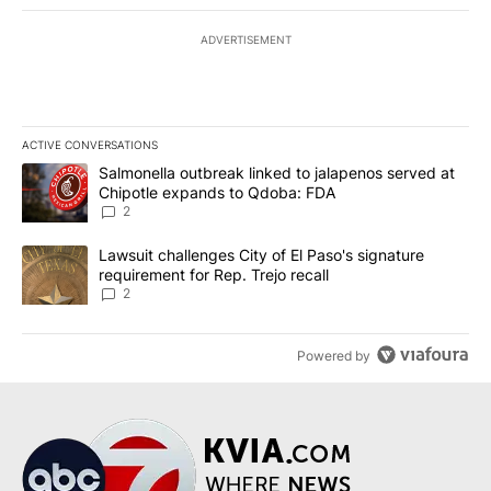
ADVERTISEMENT
ACTIVE CONVERSATIONS
The following is a list of the most commented articles in the last 7
A trending article titled "Salmonella outbreak linked to jalapen
Salmonella outbreak linked to jalapenos served at
Chipotle expands to Qdoba: FDA
2
A trending article titled "Lawsuit challenges City of El Paso's sig
Lawsuit challenges City of El Paso's signature
requirement for Rep. Trejo recall
2
Powered by