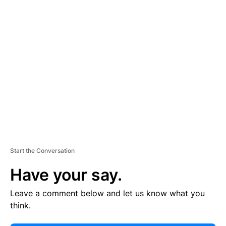
E
R
TI
S
E
M
E
N
T
Start the Conversation
Have your say.
Leave a comment below and let us know what you
think.