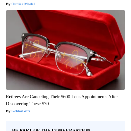
Outlier Model
Retirees Are Canceling Their $600 Lens Appointments After
Discovering These $39
GekkoGifts
BE PART OF THE CONVERSATION