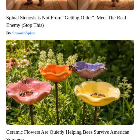
Spinal Stenosis is Not From “Getting Older”. Meet The Real
Enemy (Stop This)
SmoothSpine
Ceramic Flowers Are Quietly Helping Bees Survive American
Summers