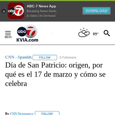
ABC-7 News App
DOWNLOAD
Breaking News Alerts
& Video On Demand
Skip
to
89°
Content
CNN - Spanish
0 Followers
FOLLOW
FOLLOW "CNN - SPANISH" TO RECEIVE NOTIFI
Día de San Patricio: origen, por
qué es el 17 de marzo y cómo se
celebra
By
CNN Newsource
FOLLOW
FOLLOW "" TO RECEIVE NOTIFICATIONS ABOU