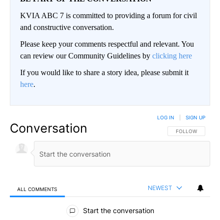
KVIA ABC 7 is committed to providing a forum for civil
and constructive conversation.
Please keep your comments respectful and relevant. You
can review our Community Guidelines by
clicking here
If you would like to share a story idea, please submit it
here
.
LOG IN
|
SIGN UP
Conversation
FOLLOW THIS CO
FOLLOW
NEWEST
ALL COMMENTS
All Comments
Start the conversation