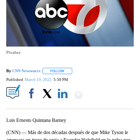
Pixabay
By
CNN Newsource
FOLLOW
FOLLOW "" TO RECEIVE NOTIFICATIONS ABOU
Published
March 19, 2022
5:50 PM
Show More
Facebook
X
LinkedIn
Luis Ernesto Quintana Barney
(CNN) — Más de dos décadas después de que Mike Tyson le
arrancara un trozo de oreja a Evander Holyfield en la pelea por