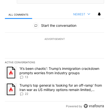
NEWEST
ALL COMMENTS
All Comments
Start the conversation
ADVERTISEMENT
ACTIVE CONVERSATIONS
The following is a list of the most commented articles in the last 7
A trending article titled "‘It’s been chaotic’: Trump’s immigrati
‘It’s been chaotic’: Trump’s immigration crackdown
prompts worries from industry groups
13
A trending article titled "Trump’s top general is ‘looking for an o
Trump’s top general is ‘looking for an off-ramp’ from
Iran war as US military options remain limited,
sources say
22
Powered by