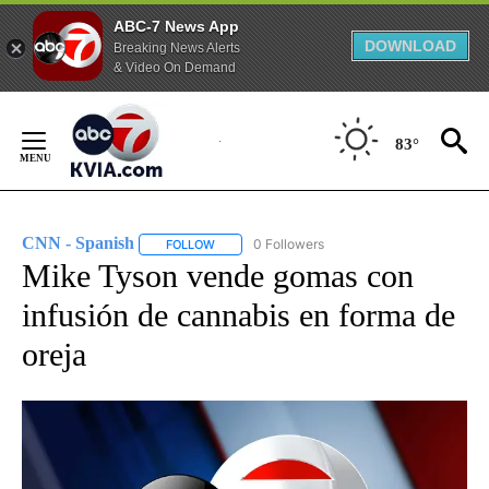
ABC-7 News App
DOWNLOAD
Breaking News Alerts
& Video On Demand
Skip
to
83°
Content
CNN - Spanish
0 Followers
FOLLOW
FOLLOW "CNN - SPANISH" TO RECEIVE NOTIFI
Mike Tyson vende gomas con
infusión de cannabis en forma de
oreja