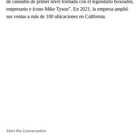
de cannabis de primer nivel formada con el legendario boxeador,
empresario e ícono Mike Tyson”. En 2021, la empresa amplió
sus ventas a más de 100 ubicaciones en California.
A
D
V
E
R
TI
S
E
M
E
N
T
Start the Conversation