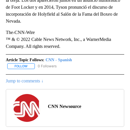
la oreja. Los dos aparecieron juntos en un anuncio humorístico
de Foot Locker y en 2014, Tyson pronunció el discurso de
incorporación de Holyfield al Salón de la Fama del Boxeo de
Nevada.
The-CNN-Wire
™ & © 2022 Cable News Network, Inc., a WarnerMedia
Company. All rights reserved.
Article Topic Follows:
CNN - Spanish
0 Followers
FOLLOW
FOLLOW "CNN - SPANISH" TO RECEIVE NOTIFICATIONS ABOUT NE
Jump to comments ↓
CNN Newsource