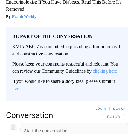
Endocrinologist: If You Have Diabetes, Read This Before It's
Removed!
Health Weekly
BE PART OF THE CONVERSATION
KVIA ABC 7 is committed to providing a forum for civil
and constructive conversation.
Please keep your comments respectful and relevant. You
can review our Community Guidelines by
clicking here
If you would like to share a story idea, please submit it
here
.
LOG IN
|
SIGN UP
Conversation
FOLLOW THIS CO
FOLLOW