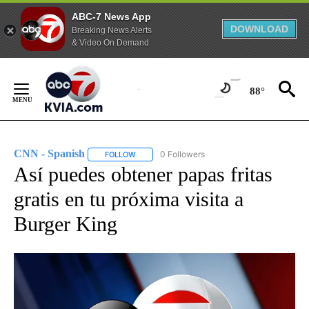
ABC-7 News App
DOWNLOAD
Breaking News Alerts
& Video On Demand
Skip
to
88°
Content
CNN - Spanish
0 Followers
FOLLOW
FOLLOW "CNN - SPANISH" TO RECEIVE NOTIFI
Así puedes obtener papas fritas
gratis en tu próxima visita a
Burger King