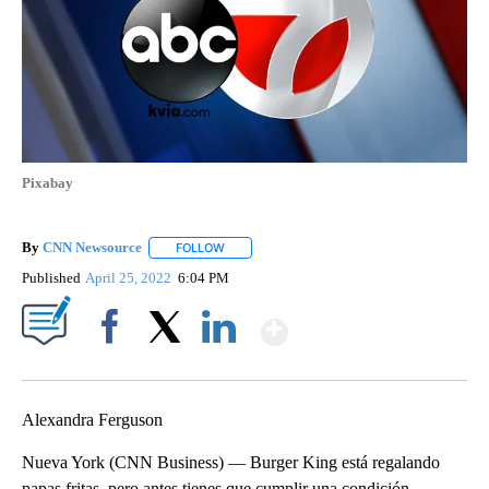
Pixabay
By
CNN Newsource
FOLLOW
FOLLOW "" TO RECEIVE NOTIFICATIONS ABOU
Published
April 25, 2022
6:04 PM
Show More
Facebook
X
LinkedIn
Alexandra Ferguson
Nueva York (CNN Business) — Burger King está regalando
papas fritas, pero antes tienes que cumplir una condición.