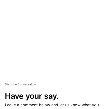
A
D
V
E
R
TI
S
E
M
E
N
T
Start the Conversation
Have your say.
Leave a comment below and let us know what you