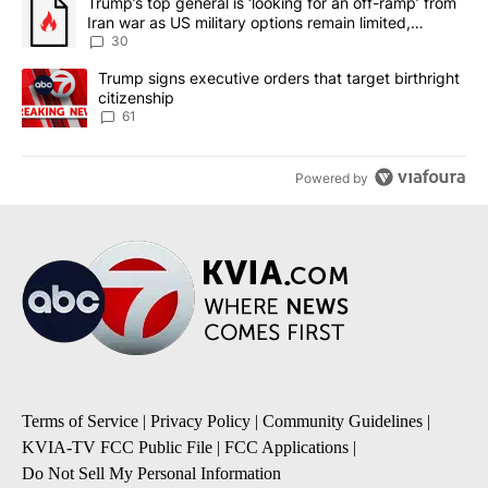
A trending article titled "Trump’s top general is ‘looking for an 
Trump’s top general is ‘looking for an off-ramp’ from
Iran war as US military options remain limited,
sources say
30
A trending article titled "Trump signs executive orders that targe
Trump signs executive orders that target birthright
citizenship
61
Powered by
Terms of Service
|
Privacy Policy
|
Community Guidelines
|
KVIA-TV FCC Public File
|
FCC Applications
|
Do Not Sell My Personal Information