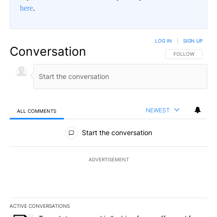
here
.
LOG IN
|
SIGN UP
Conversation
FOLLOW THIS CO
FOLLOW
NEWEST
ALL COMMENTS
All Comments
Start the conversation
ADVERTISEMENT
ACTIVE CONVERSATIONS
The following is a list of the most commented articles in the last 7