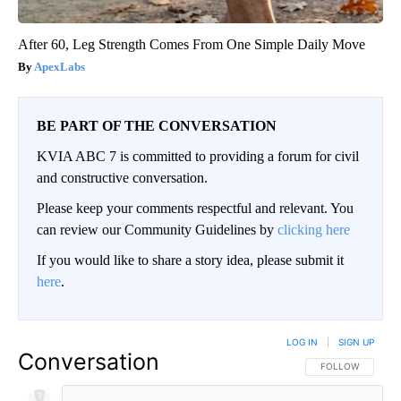
After 60, Leg Strength Comes From One Simple Daily Move
ApexLabs
BE PART OF THE CONVERSATION
KVIA ABC 7 is committed to providing a forum for civil
and constructive conversation.
Please keep your comments respectful and relevant. You
can review our Community Guidelines by
clicking here
If you would like to share a story idea, please submit it
here
.
LOG IN
|
SIGN UP
Conversation
FOLLOW THIS CO
FOLLOW