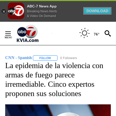
ABC-7 News App
DOWNLOAD
Breaking News Alerts
& Video On Demand
Skip
to
76°
Content
CNN - Spanish
0 Followers
FOLLOW
FOLLOW "CNN - SPANISH" TO RECEIVE NOTIFI
La epidemia de la violencia con
armas de fuego parece
irremediable. Cinco expertos
proponen sus soluciones