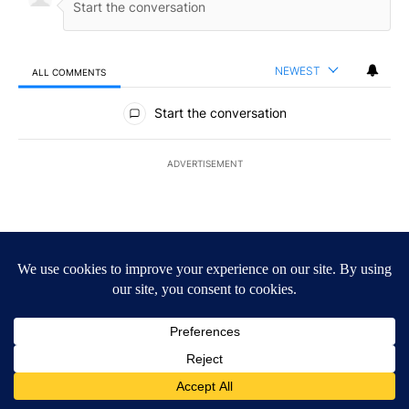
NEWEST
ALL COMMENTS
All Comments
Start the conversation
ADVERTISEMENT
ACTIVE CONVERSATIONS
The following is a list of the most commented articles in the last 7
A trending article titled "‘It’s been chaotic’: Trump’s immigrati
‘It’s been chaotic’: Trump’s immigration crackdown
prompts worries from industry groups
7
A trending article titled "Trump’s top general is ‘looking for an o
Trump’s top general is ‘looking for an off-ramp’ from
Iran war as US military options remain limited,
sources say
21