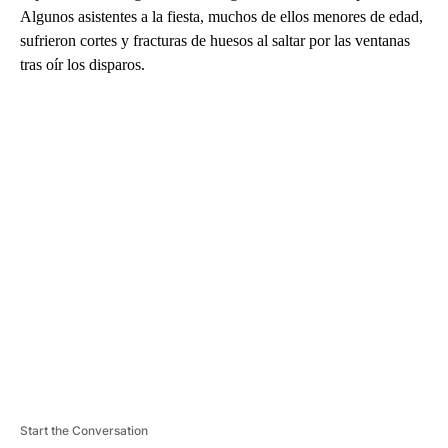
Algunos asistentes a la fiesta, muchos de ellos menores de edad,
sufrieron cortes y fracturas de huesos al saltar por las ventanas
tras oír los disparos.
A
D
V
E
R
TI
S
E
M
E
N
T
Start the Conversation