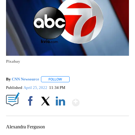
Pixabay
By
CNN Newsource
FOLLOW
FOLLOW "" TO RECEIVE NOTIFICATIONS ABOU
Published
April 25, 2022
11:34 PM
Show More
Facebook
X
LinkedIn
Alexandra Ferguson