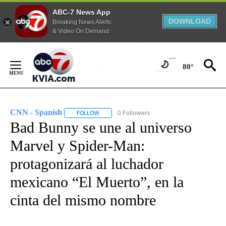
ABC-7 News App
DOWNLOAD
Breaking News Alerts
& Video On Demand
Skip
to
80°
Content
CNN - Spanish
0 Followers
FOLLOW
FOLLOW "CNN - SPANISH" TO RECEIVE NOTIFI
Bad Bunny se une al universo
Marvel y Spider-Man:
protagonizará al luchador
mexicano “El Muerto”, en la
cinta del mismo nombre