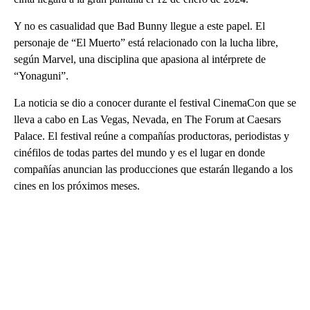
Y no es casualidad que Bad Bunny llegue a este papel. El
personaje de “El Muerto” está relacionado con la lucha libre,
según Marvel, una disciplina que apasiona al intérprete de
“Yonaguni”.
La noticia se dio a conocer durante el festival CinemaCon que se
lleva a cabo en Las Vegas, Nevada, en The Forum at Caesars
Palace. El festival reúne a compañías productoras, periodistas y
cinéfilos de todas partes del mundo y es el lugar en donde
compañías anuncian las producciones que estarán llegando a los
cines en los próximos meses.
A
D
V
E
R
TI
S
E
M
E
N