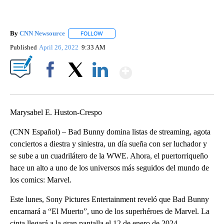
By
CNN Newsource
FOLLOW
FOLLOW "" TO RECEIVE NOTIFICATIONS ABOU
Published
April 26, 2022
9:33 AM
Show More
Facebook
X
LinkedIn
Marysabel E. Huston-Crespo
(CNN Español) – Bad Bunny domina listas de streaming, agota
conciertos a diestra y siniestra, un día sueña con ser luchador y
se sube a un cuadrilátero de la WWE. Ahora, el puertorriqueño
hace un alto a uno de los universos más seguidos del mundo de
los comics: Marvel.
Este lunes, Sony Pictures Entertainment reveló que Bad Bunny
encarnará a “El Muerto”, uno de los superhéroes de Marvel. La
cinta llegará a la gran pantalla el 12 de enero de 2024.