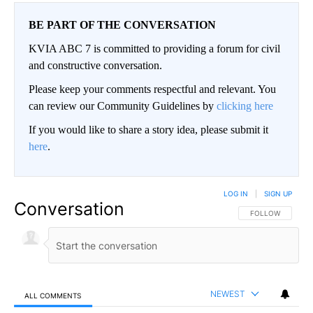
BE PART OF THE CONVERSATION
KVIA ABC 7 is committed to providing a forum for civil
and constructive conversation.
Please keep your comments respectful and relevant. You
can review our Community Guidelines by
clicking here
If you would like to share a story idea, please submit it
here
.
LOG IN
|
SIGN UP
Conversation
FOLLOW THIS CO
FOLLOW
NEWEST
ALL COMMENTS