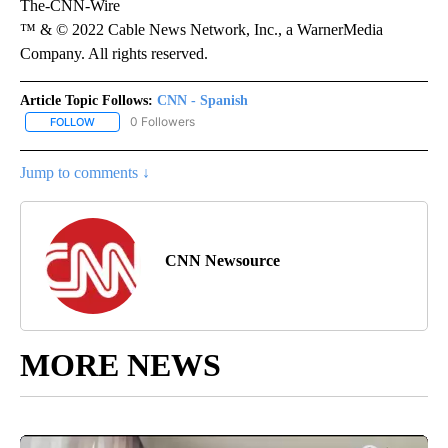
The-CNN-Wire
™ & © 2022 Cable News Network, Inc., a WarnerMedia
Company. All rights reserved.
Article Topic Follows:
CNN - Spanish
0 Followers
FOLLOW
FOLLOW "CNN - SPANISH" TO RECEIVE NOTIFICATIONS ABOUT NE
Jump to comments ↓
CNN Newsource
MORE NEWS