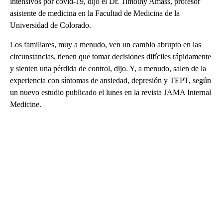
intensivos por covid-19, dijo el Dr. Timothy Amass, profesor
asistente de medicina en la Facultad de Medicina de la
Universidad de Colorado.
Los familiares, muy a menudo, ven un cambio abrupto en las
circunstancias, tienen que tomar decisiones difíciles rápidamente
y sienten una pérdida de control, dijo. Y, a menudo, salen de la
experiencia con síntomas de ansiedad, depresión y TEPT, según
un nuevo estudio publicado el lunes en la revista JAMA Internal
Medicine.
A
D
V
E
R
TI
S
E
M
E
N
T