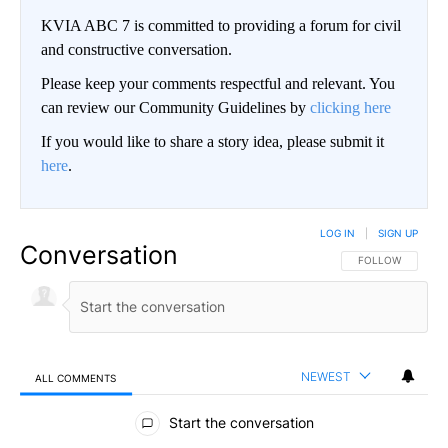
KVIA ABC 7 is committed to providing a forum for civil
and constructive conversation.
Please keep your comments respectful and relevant. You
can review our Community Guidelines by
clicking here
If you would like to share a story idea, please submit it
here
.
LOG IN
|
SIGN UP
Conversation
FOLLOW THIS CO
FOLLOW
NEWEST
ALL COMMENTS
All Comments
Start the conversation