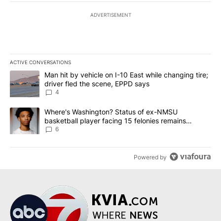
ADVERTISEMENT
ACTIVE CONVERSATIONS
The following is a list of the most commented articles in the last 7
A trending article titled "Man hit by vehicle on I-10 East while c
Man hit by vehicle on I-10 East while changing tire;
driver fled the scene, EPPD says
4
A trending article titled "Where's Washington? Status of ex-NMS
Where's Washington? Status of ex-NMSU
basketball player facing 15 felonies remains
unknown
6
Powered by