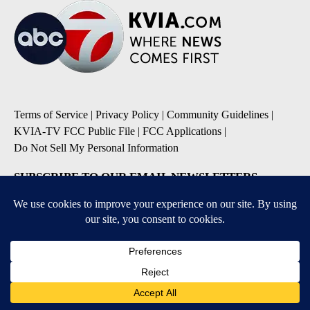
Terms of Service
|
Privacy Policy
|
Community Guidelines
|
KVIA-TV FCC Public File
|
FCC Applications
|
Do Not Sell My Personal Information
SUBSCRIBE TO OUR EMAIL NEWSLETTERS
Breaking News
Severe Weather
Daily News Updates
Daily Weather Forecast
Entertainment
Contests & Promotions