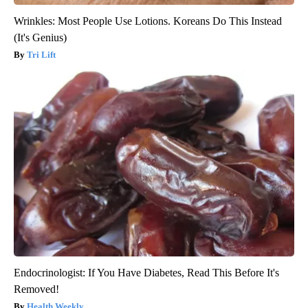
Wrinkles: Most People Use Lotions. Koreans Do This Instead
(It's Genius)
Tri Lift
Endocrinologist: If You Have Diabetes, Read This Before It's
Removed!
Health Weekly