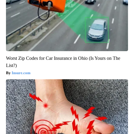
Worst Zip Codes for Car Insurance in Ohio (Is Yours on The
List?)
Insure.com