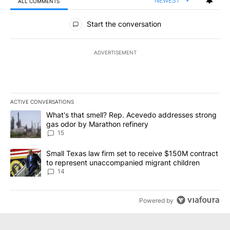
NEWEST
ALL COMMENTS
All Comments
Start the conversation
ADVERTISEMENT
ACTIVE CONVERSATIONS
The following is a list of the most commented articles in the last 7
A trending article titled "What's that smell? Rep. Acevedo addre
What's that smell? Rep. Acevedo addresses strong
gas odor by Marathon refinery
15
A trending article titled "Small Texas law firm set to receive $
Small Texas law firm set to receive $150M contract
to represent unaccompanied migrant children
14
Powered by