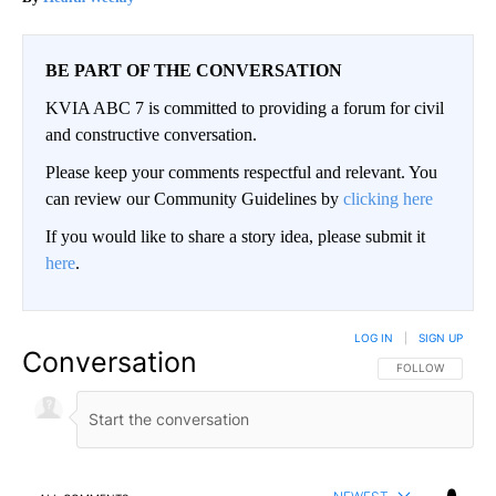
BE PART OF THE CONVERSATION
KVIA ABC 7 is committed to providing a forum for civil
and constructive conversation.
Please keep your comments respectful and relevant. You
can review our Community Guidelines by
clicking here
If you would like to share a story idea, please submit it
here
.
LOG IN
|
SIGN UP
Conversation
FOLLOW THIS CO
FOLLOW