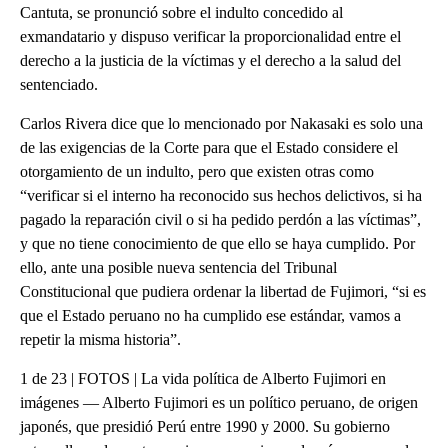
Cantuta, se pronunció sobre el indulto concedido al
exmandatario y dispuso verificar la proporcionalidad entre el
derecho a la justicia de la víctimas y el derecho a la salud del
sentenciado.
Carlos Rivera dice que lo mencionado por Nakasaki es solo una
de las exigencias de la Corte para que el Estado considere el
otorgamiento de un indulto, pero que existen otras como
“verificar si el interno ha reconocido sus hechos delictivos, si ha
pagado la reparación civil o si ha pedido perdón a las víctimas”,
y que no tiene conocimiento de que ello se haya cumplido. Por
ello, ante una posible nueva sentencia del Tribunal
Constitucional que pudiera ordenar la libertad de Fujimori, “si es
que el Estado peruano no ha cumplido ese estándar, vamos a
repetir la misma historia”.
1 de 23 | FOTOS | La vida política de Alberto Fujimori en imágenes — Alberto Fujimori es un político peruano, de origen japonés, que presidió Perú entre 1990 y 2000. Su gobierno estuvo lleno de controversias y acusaciones de crímenes, por las que finalmente fue condenado a 25 años de prisión. En esta foto aparece en un desfile militar en Lima en julio de 1991. (Crédito: HECTOR MATA/AFP via Getty Images) → 2 de 23 | Esta foto de 1940 muestra una foto de la familia del expresidente Alberto Fujimori (segundo a la derecha) cuando él era un bebé junto a su mamá Matsuei (tercera a la izquierda), su hermana Rosa (a la derecha). La niña a su lado derecho no está identificada. Los padres de Fujimori emigraron a Perú en 1934, 35 años después de la llegada de los primeros inmigrantes japoneses a Perú. (Crédito: JAIME RAZURI/AFP via Getty Images) 3 de 23 | Fujimori fue elegido presidente de Perú en 1990. Recibió el país sumido en un caos económico. En sus primeros años de gobierno y tras una reforma económica, el llamado “Fuji-shock” allanó el camino para la recuperación y crecimiento económicos. (Crédito: DANTE ZEGARRA/AFP via Getty Images) 4 de 23 | Conocido como “El Chino” por sus orígenes japoneses, Fujimori tuvo un estilo autoritario durante sus gobiernos. Tanto así que disolvió el Congreso en 1992, una acción que fue condenada por la comunidad internacional, pero bien recibida por muchos peruanos. En esta foto de 1990, Fujimori es recibido como un héroe con cánticos por personas de su ciudad ancestral Kawachi, en Japón. (Crédito: KAZUHIRO NOGI/AFP via Getty Images) 5 de 23 | Alberto Fujimori fue condenado a 25 años de prisión por asesinato, secuestro y corrupción, además de actos de corrupción cometidos durante su gobierno, entre 1990 y 2000. En esta foto aparece Fujimori en 2007 ante la Corte Suprema de Justicia que lo condenó ese año. (Crédito: JAIME RAZURI/AFP via Getty Images) 6 de 23 | Fujimori impuso medidas para derrotar el terrorismo doméstico que desangró al país por más de una década. Durante su gobierno fue capturado Abimael Guzmán (en esta foto), el líder del grupo guerrillero Sendero Luminoso, responsable por innumerables muertes en el país. (Crédito: HECTOR MATA/AFP via Getty Images) 7 de 23 | En 1997 terminó con una toma de rehenes que duró cuatro meses, por parte del grupo guerrillero Movimiento Revolucionario Tupac Amaru (MRTA), en la residencia del embajador de Japón en Perú. En esta foto aparecen miembros de las fuerzas especiales de Perú sacando a rehenes de la residencia del embajador donde estaban secuestrados. Un rehén, dos soldados y todos los rebeldes de MRTA murieron en la operación. (Crédito: MARIE HIPPENMEYER/AFP via Getty Images) 8 de 23 | Con Fujimori el país quedó dividido: sus seguidores dicen que Fujimori recuperó la economía de Perú y acabó con el terrorismo. Pero sus opositores dicen que el expresidente construyó un régimen autocrático y corrupto, controló los medios de comunicación y violó derechos humanos. En esta foto de archivo aparece Fujimori visitando un barrio pobre de Lima el 20 de agosto de 1992. (Crédito: YURI CORTEZ/AFP via Getty Images) 9 de 23 | Fujimori ganó la presidencia tres veces y estuvo en el poder desde 1990 hasta el año 2000, a pesar de las acusones de irregularidades durante su gobierno. En esta foto de 1997 aparece el presidente de Perú saludando en Nueva York. (Crédito: JON LEVY/AFP via Getty Images) 10 de 23 | Pero grupos de derechos humanos y miles víctimas aseguraron que durante su presidencia Fujimori llevó a cabo una campaña de esterilización que fue parte de un programa de control de la natalidad en la década de 1990 en zonas rurales del país. En esta foto del año 2000, manifestantes protestan contra Fujimori frente al Palacio de Justicia de Lima, cuando Fujimori se posesionaba para un tercer mandato. (Crédito: FIDEL CARRILLO / AFP) (Photo by FIDEL CARRILLO/AFP via Getty Images) 11 de 23 | El fin de su régimen empezó cuando estalló un escándalo de corrupción que sacudió a su gobierno, con su jefe de inteligencia, Vladimiro Montesinos, en el centro del escándalo con los llamados ‘vladivideos’, una colección de videos caseros elaborados por su asesor que hicieron caer a Fujimori tras una década en el poder. (Crédito: Newsmakers) 12 de 23 | Vladimiro Montesinos, exjefe de inteligencia de Fujimori, cumple una condena de cárcel de 20 años por delitos de corrupción y violación de derechos humanos, además por su participación en un intercambio ilegal de armas con rebeldes colombianos y otra de 15 años por cargos de corrupción. (Crédito: EITAN ABRAMOVICH/AFP via Getty Images) 13 de 23 | Fujimori negó cualquier delito o mala actuación, y en el año 2000, luego de asistir a una cumbre de la OPEP, llegó a Japón alegando ciudadanía japonesa como hijo de inmigrantes japoneses. Esto con el fin de evitar la extradición. El 13 de noviembre de 2000 Fujimori renunció a la presidencia vía fax desde Japón. En esta foto Fujimori habla con periodistas desde Tokio el 21 de noviembre. (Crédito: TOSHIFUMI KITAMURA/AFP via Getty Images) 14 de 23 | El Congreso de Perú no aceptó su renuncia y el 21 de noviembre de 2000 lo declaró “incapazmente moral” y lo destituyó del cargo. En esta foto aparece un grafiti en Lima repudiando a Fujimori y a Montesinos. (Crédito: FIDEL CARRILLO/AFP via Getty Images) 15 de 23 | En 2005, Fujimori llega a Chile cuando se preparaba para un regreso político. Fue arrestado en el país vecino y años después extraditado a Perú para enfrentar cargos de violaciones a derechos humanos. También enfrentó cargos de corrupción, soborno y abuso de poder. En esta foto Fujimori, acompañado por funcionarios chilenos, sale del instituto policial de Santiago donde estaba detenido tras ser informado de su pedido de extradición por la justicia peruana. (Crédito: LUIS HIDALGO / AFP a través de Getty Images) 16 de 23 | En 2007 se lanza sin éxito al Senado de Japón para evitar su extradición. No logra un escaño en el senado japonés. Ese año, llegó extraditado a Perú y fue condenado a seis años de prisión. Dos años después, en 2009, enfrentó otro juicio y recibió otros 25 años de prisión por violación a derechos humanos, incluyendo secuestro. (Crédito: STR/AFP via Getty Images) 17 de 23 | “Soy inocente y no acepto esta sentencia, no acepto esta acusación”. Fujimori constantemente ha dicho que hizo lo que el país necesitaba. En esta foto aparece el expresidente en diciembre de 2007 al inicio de su juicio ante la justicia de Perú. (Crédito: FRANCISCO MEDINA TAGLE/AFP via Getty Images) 18 de 23 | En 2017 el entonces presidente de Perú Pedro Pablo Kuczynsky le concedió un inesperado indulto humanitario en la víspera de Navidad. La decisión produjo controversia en el país y dividió aún más a la opinión pública. “Soy consciente de que los resultados durante mi Gobierno de una parte fueron bien recibidos, pero reconozco por otro lado que he defraudado también a otros compatriotas. A ellos les pido perdón de todo corazón”, dijo Fujimori desde la cama del hospital ese año. 19 de 23 | Alberto Fujimori saluda a sus seguidores mientras sale de la Clínica Centenario de Lima el 4 de enero de 2018 tras doce días hospitalizado. Días antes había recibido el perdón humanitario del presidente PPK. (Crédito: LUKA GONZALES/AFP via Getty Images) 20 de 23 | El indulto humanitario de Fujimori generó protestas en Perú. (Crédito: CRIS BOURONCLE/AFP via Getty Images) 21 de 23 | La decisión del presidente Kuczynski fue rechazada por muchos en Perú, llamándolo “traidor” y pidiendo que Fujimori cumpliera su condena, como muestra esta foto tomada en Lima, Perú, el 30 de enero de 2018. (Crédito: CRIS BOURONCLE/AFP via Getty Images) 22 de 23 | Un año después de su indulto, en enero de 2019 le fue anulado el indulto humanitario a Fujimori y reingresó al establecimiento penitenciario d