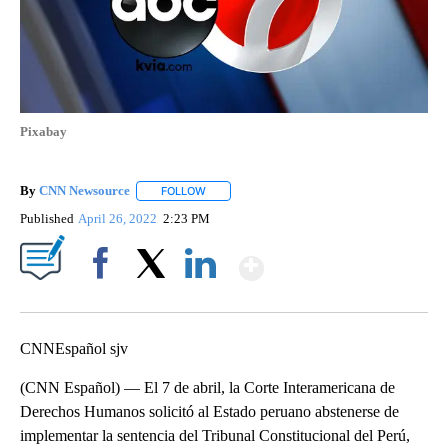
Pixabay
By
CNN Newsource
FOLLOW
FOLLOW "" TO RECEIVE NOTIFICATIONS ABOU
Published
April 26, 2022
2:23 PM
Show More
Facebook
X
LinkedIn
CNNEspañol sjv
(CNN Español) — El 7 de abril, la Corte Interamericana de
Derechos Humanos solicitó al Estado peruano abstenerse de
implementar la sentencia del Tribunal Constitucional del Perú,