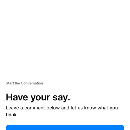
R
TI
S
E
M
E
N
T
Start the Conversation
Have your say.
Leave a comment below and let us know what you
think.