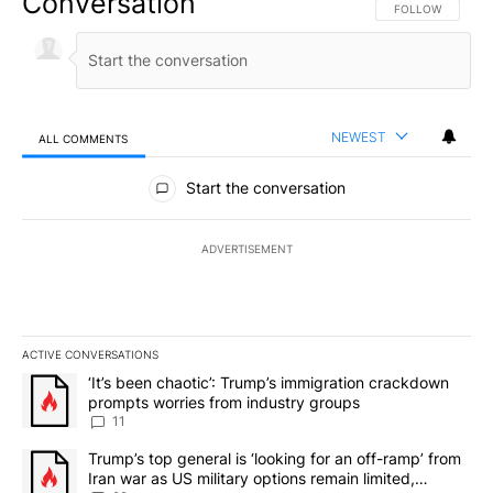
Conversation
FOLLOW THIS CO
FOLLOW
NEWEST
ALL COMMENTS
All Comments
Start the conversation
ADVERTISEMENT
ACTIVE CONVERSATIONS
The following is a list of the most commented articles in the last 7
A trending article titled "‘It’s been chaotic’: Trump’s immigrati
‘It’s been chaotic’: Trump’s immigration crackdown
prompts worries from industry groups
11
A trending article titled "Trump’s top general is ‘looking for an o
Trump’s top general is ‘looking for an off-ramp’ from
Iran war as US military options remain limited,