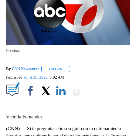
Pixabay
By
CNN Newsource
FOLLOW
FOLLOW "" TO RECEIVE NOTIFICATIONS ABOU
Published
April 26, 2022
8:02 AM
Show More
Facebook
X
LinkedIn
Victoria Fernandez
(CNN) — Si te preguntas cómo seguir con tu entrenamiento
favorito, pero quieres hacer el ejercicio más intenso, la “prueba