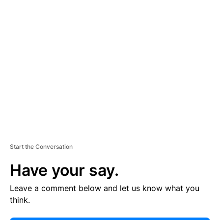
E
R
TI
S
E
M
E
N
T
Start the Conversation
Have your say.
Leave a comment below and let us know what you
think.