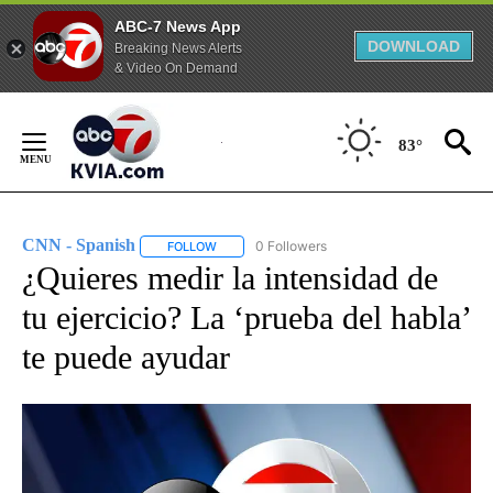
ABC-7 News App
DOWNLOAD
Breaking News Alerts
& Video On Demand
Skip
to
83°
Content
CNN - Spanish
0 Followers
FOLLOW
FOLLOW "CNN - SPANISH" TO RECEIVE NOTIFI
¿Quieres medir la intensidad de
tu ejercicio? La ‘prueba del habla’
te puede ayudar