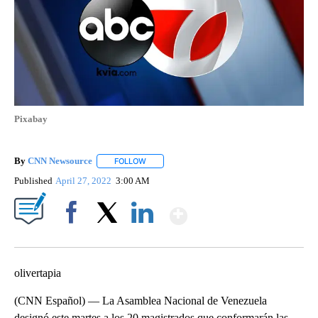
Pixabay
By
CNN Newsource
FOLLOW
FOLLOW "" TO RECEIVE NOTIFICATIONS ABOU
Published
April 27, 2022
3:00 AM
Show More
Facebook
X
LinkedIn
olivertapia
(CNN Español) — La Asamblea Nacional de Venezuela
designó este martes a los 20 magistrados que conformarán las