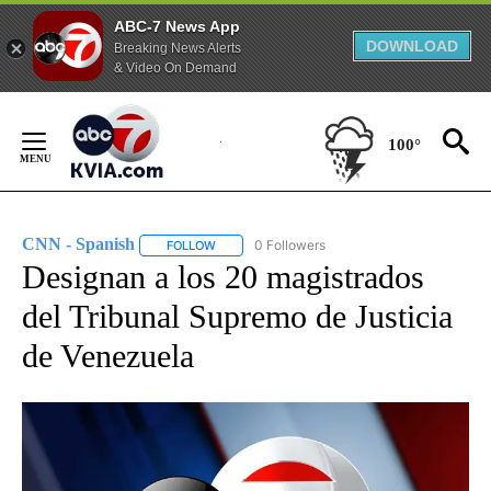
ABC-7 News App
DOWNLOAD
Breaking News Alerts
& Video On Demand
Skip
to
100°
Content
CNN - Spanish
0 Followers
FOLLOW
FOLLOW "CNN - SPANISH" TO RECEIVE NOTIFI
Designan a los 20 magistrados
del Tribunal Supremo de Justicia
de Venezuela