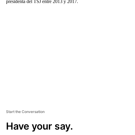
presidenta del TSJ entre 2013 y 2017.
A
D
V
E
R
TI
S
E
M
E
N
T
Start the Conversation
Have your say.