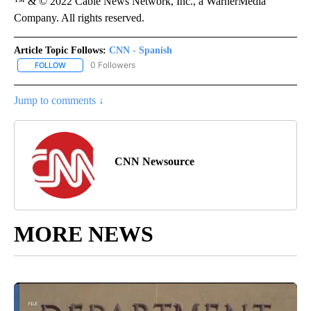
™ & © 2022 Cable News Network, Inc., a WarnerMedia
Company. All rights reserved.
Article Topic Follows:
CNN - Spanish
0 Followers
FOLLOW
FOLLOW "CNN - SPANISH" TO RECEIVE NOTIFICATIONS ABOUT NE
Jump to comments ↓
CNN Newsource
MORE NEWS