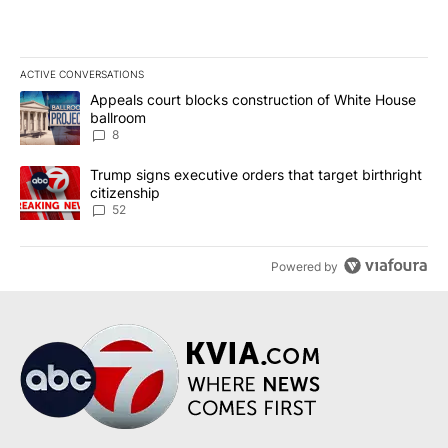
ACTIVE CONVERSATIONS
The following is a list of the most commented articles in the last 7
A trending article titled "Appeals court blocks construction of W
Appeals court blocks construction of White House
ballroom
8
A trending article titled "Trump signs executive orders that targe
Trump signs executive orders that target birthright
citizenship
52
Powered by