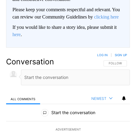
Please keep your comments respectful and relevant. You
can review our Community Guidelines by
clicking here
If you would like to share a story idea, please submit it
here
.
LOG IN
|
SIGN UP
Conversation
FOLLOW THIS CO
FOLLOW
NEWEST
ALL COMMENTS
All Comments
Start the conversation
ADVERTISEMENT