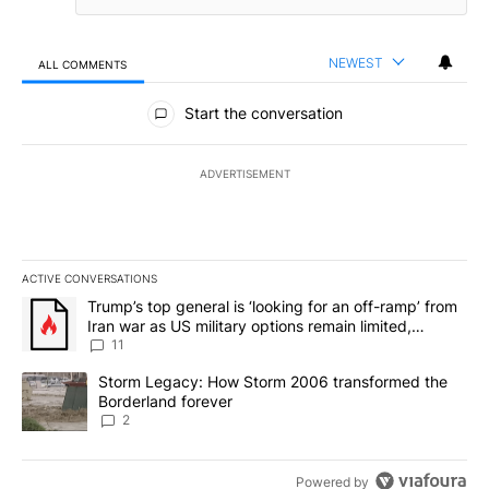
NEWEST
ALL COMMENTS
All Comments
Start the conversation
ADVERTISEMENT
ACTIVE CONVERSATIONS
The following is a list of the most commented articles in the last 7
A trending article titled "Trump’s top general is ‘looking for an o
Trump’s top general is ‘looking for an off-ramp’ from
Iran war as US military options remain limited,
sources say
11
A trending article titled "Storm Legacy: How Storm 2006 transfo
Storm Legacy: How Storm 2006 transformed the
Borderland forever
2
Powered by