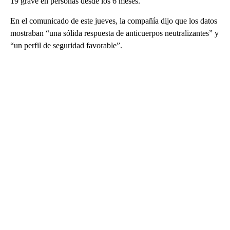
19 grave en personas desde los 6 meses.
En el comunicado de este jueves, la compañía dijo que los datos
mostraban “una sólida respuesta de anticuerpos neutralizantes” y
“un perfil de seguridad favorable”.
A
D
V
E
R
TI
S
E
M
E
N
T