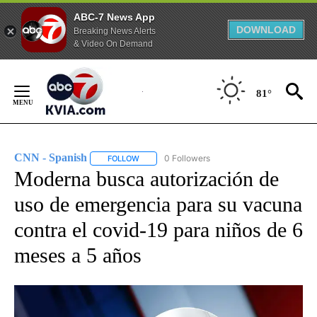
ABC-7 News App
DOWNLOAD
Breaking News Alerts
& Video On Demand
Skip
to
81°
Content
CNN - Spanish
0 Followers
FOLLOW
FOLLOW "CNN - SPANISH" TO RECEIVE NOTIFI
Moderna busca autorización de
uso de emergencia para su vacuna
contra el covid-19 para niños de 6
meses a 5 años