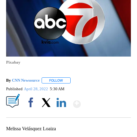
Pixabay
By
CNN Newsource
FOLLOW
FOLLOW "" TO RECEIVE NOTIFICATIONS ABOU
Published
April 28, 2022
5:30 AM
Show More
Facebook
X
LinkedIn
Melissa Velásquez Loaiza