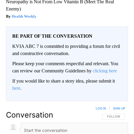
Neuropathy is Not From Low Vitamin B (Meet The Real
Enemy)
Health Weekly
BE PART OF THE CONVERSATION
KVIA ABC 7 is committed to providing a forum for civil
and constructive conversation.
Please keep your comments respectful and relevant. You
can review our Community Guidelines by
clicking here
If you would like to share a story idea, please submit it
here
.
LOG IN
|
SIGN UP
Conversation
FOLLOW THIS CO
FOLLOW