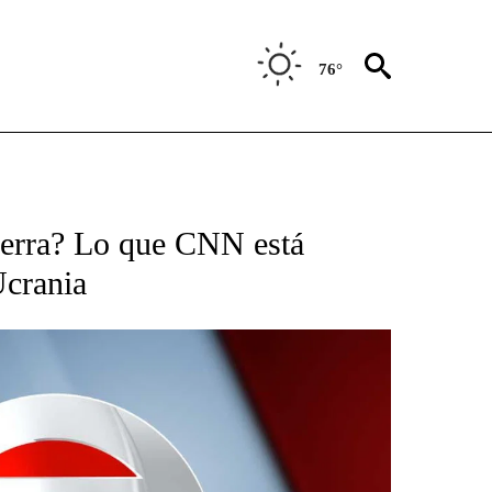
76°
TIFICATIONS ABOUT NEW PAGES ON "CNN - SPANISH".
uerra? Lo que CNN está
Ucrania