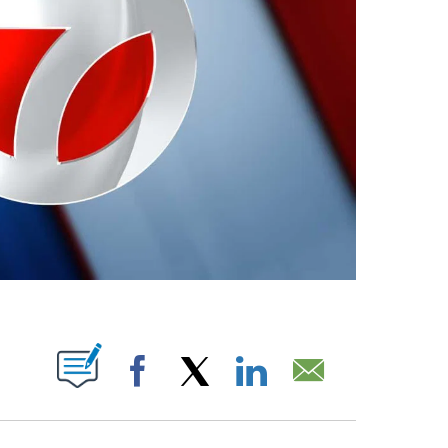
ABOUT NEW PAGES ON "".
Facebook
X
LinkedIn
Email