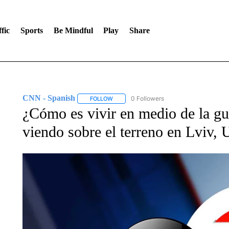
fic
Sports
Be Mindful
Play
Share
CNN - Spanish
0 Followers
FOLLOW
FOLLOW "CNN - SPANISH" TO RECEIVE NO
¿Cómo es vivir en medio de la g
viendo sobre el terreno en Lviv, 