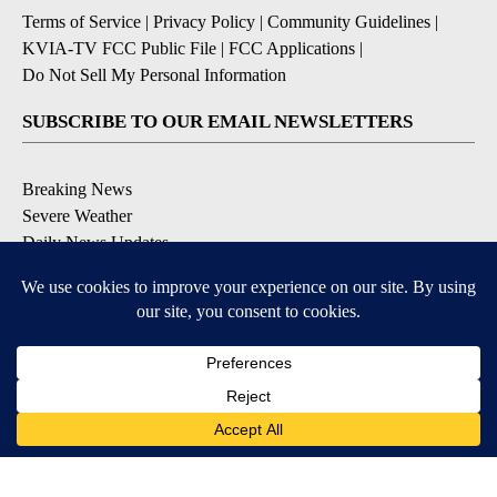
Terms of Service
|
Privacy Policy
|
Community Guidelines
|
KVIA-TV FCC Public File
|
FCC Applications
|
Do Not Sell My Personal Information
SUBSCRIBE TO OUR EMAIL NEWSLETTERS
Breaking News
Severe Weather
Daily News Updates
Daily Weather Forecast
Entertainment
Contests & Promotions
DOWNLOAD OUR APPS
Available for iOS and Android