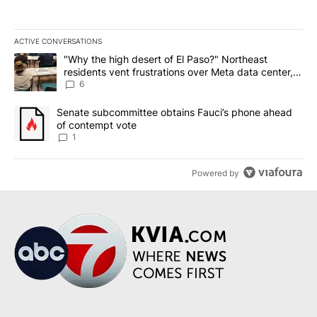
ACTIVE CONVERSATIONS
The following is a list of the most commented articles in the last 7
A trending article titled ""Why the high desert of El Paso?" Northe
"Why the high desert of El Paso?" Northeast
residents vent frustrations over Meta data center,
utilities
6
A trending article titled "Senate subcommittee obtains Fauci’s 
Senate subcommittee obtains Fauci’s phone ahead
of contempt vote
1
Powered by