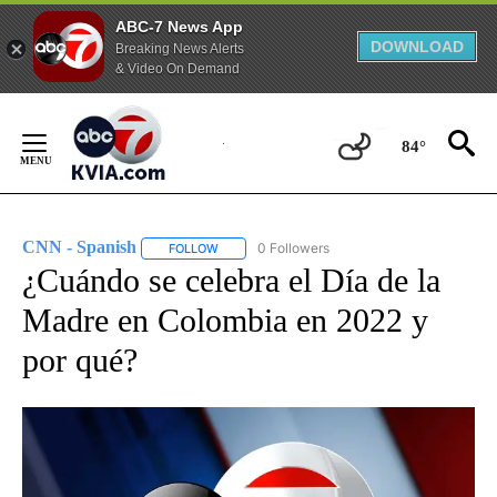
ABC-7 News App
DOWNLOAD
Breaking News Alerts
& Video On Demand
Skip
to
84°
Content
CNN - Spanish
0 Followers
FOLLOW
FOLLOW "CNN - SPANISH" TO RECEIVE NOTIFI
¿Cuándo se celebra el Día de la
Madre en Colombia en 2022 y
por qué?