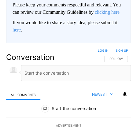
Please keep your comments respectful and relevant. You
can review our Community Guidelines by
clicking here
If you would like to share a story idea, please submit it
here
.
LOG IN
|
SIGN UP
Conversation
FOLLOW THIS CO
FOLLOW
NEWEST
ALL COMMENTS
All Comments
Start the conversation
ADVERTISEMENT