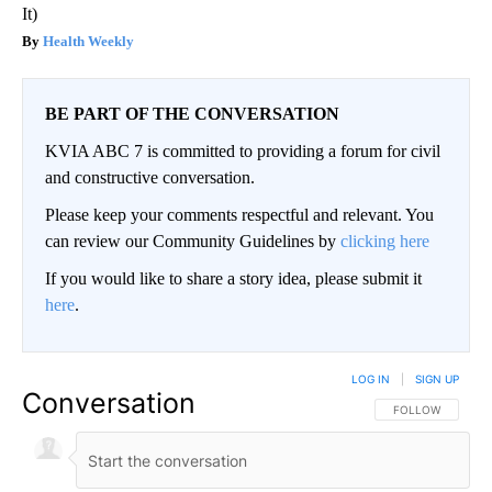
It)
Health Weekly
BE PART OF THE CONVERSATION
KVIA ABC 7 is committed to providing a forum for civil
and constructive conversation.
Please keep your comments respectful and relevant. You
can review our Community Guidelines by
clicking here
If you would like to share a story idea, please submit it
here
.
LOG IN
|
SIGN UP
Conversation
FOLLOW THIS CO
FOLLOW