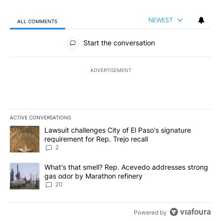
NEWEST
ALL COMMENTS
All Comments
Start the conversation
ADVERTISEMENT
ACTIVE CONVERSATIONS
The following is a list of the most commented articles in the last 7
A trending article titled "Lawsuit challenges City of El Paso's sig
Lawsuit challenges City of El Paso's signature
requirement for Rep. Trejo recall
2
A trending article titled "What's that smell? Rep. Acevedo addre
What's that smell? Rep. Acevedo addresses strong
gas odor by Marathon refinery
20
Powered by