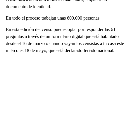
documento de identidad.
En todo el proceso trabajan unas 600.000 personas.
En esta edición del censo puedes optar por responder las 61
preguntas a través de un formulario digital que está habilitado
desde el 16 de marzo o cuando vayan los censistas a tu casa este
miércoles 18 de mayo, que está declarado feriado nacional.
A
D
V
E
R
TI
S
E
M
E
N
T