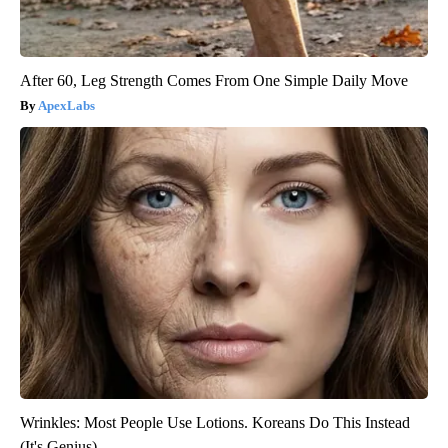
After 60, Leg Strength Comes From One Simple Daily Move
ApexLabs
Wrinkles: Most People Use Lotions. Koreans Do This Instead
(It's Genius)