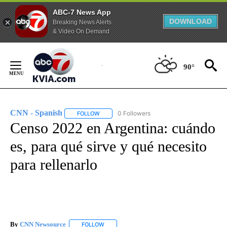
ABC-7 News App
DOWNLOAD
Breaking News Alerts
& Video On Demand
Skip
to
90°
Content
CNN - Spanish
0 Followers
FOLLOW
FOLLOW "CNN - SPANISH" TO RECEIVE NOTIFI
Censo 2022 en Argentina: cuándo
es, para qué sirve y qué necesito
para rellenarlo
By
CNN Newsource
FOLLOW
FOLLOW "" TO RECEIVE NOTIFICATIONS ABOU