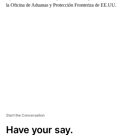
la Oficina de Aduanas y Protección Fronteriza de EE.UU.
A
D
V
E
R
TI
S
E
M
E
N
T
Start the Conversation
Have your say.