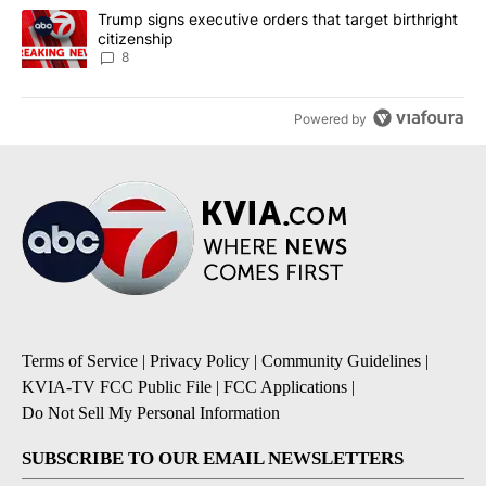
A trending article titled "Trump signs executive orders that targe
Trump signs executive orders that target birthright
citizenship
8
Powered by
Terms of Service
|
Privacy Policy
|
Community Guidelines
|
KVIA-TV FCC Public File
|
FCC Applications
|
Do Not Sell My Personal Information
SUBSCRIBE TO OUR EMAIL NEWSLETTERS