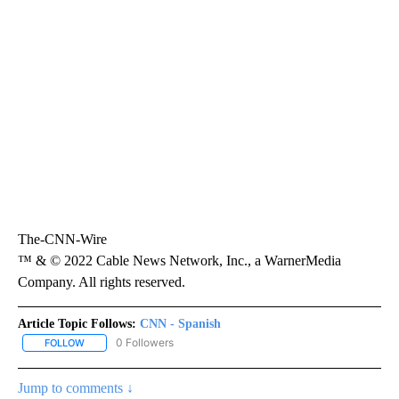
The-CNN-Wire
™ & © 2022 Cable News Network, Inc., a WarnerMedia
Company. All rights reserved.
Article Topic Follows:
CNN - Spanish
0 Followers
FOLLOW
FOLLOW "CNN - SPANISH" TO RECEIVE NOTIFICATIONS ABOUT NE
Jump to comments ↓