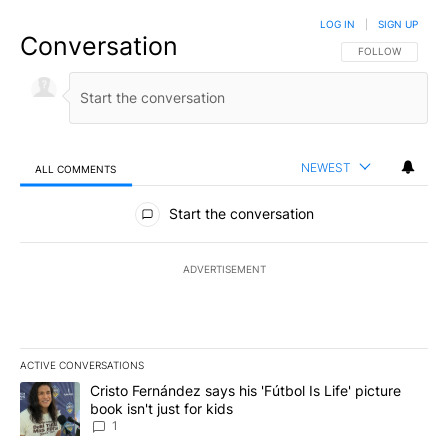
LOG IN
|
SIGN UP
Conversation
FOLLOW THIS CO
FOLLOW
NEWEST
ALL COMMENTS
All Comments
Start the conversation
ADVERTISEMENT
ACTIVE CONVERSATIONS
The following is a list of the most commented articles in the last 7
A trending article titled "Cristo Fernández says his 'Fútbol Is Life'
Cristo Fernández says his 'Fútbol Is Life' picture
book isn't just for kids
1