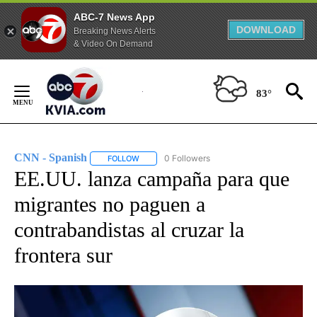
ABC-7 News App
DOWNLOAD
Breaking News Alerts
& Video On Demand
Skip
to
83°
Content
CNN - Spanish
0 Followers
FOLLOW
FOLLOW "CNN - SPANISH" TO RECEIVE NOTIFI
EE.UU. lanza campaña para que
migrantes no paguen a
contrabandistas al cruzar la
frontera sur