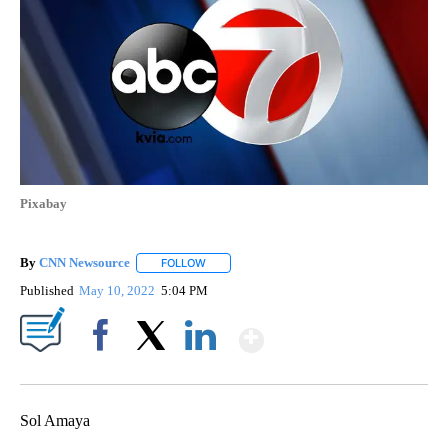
Pixabay
By
CNN Newsource
FOLLOW
FOLLOW "" TO RECEIVE NOTIFICATIONS ABOU
Published
May 10, 2022
5:04 PM
Show More
Facebook
X
LinkedIn
Sol Amaya