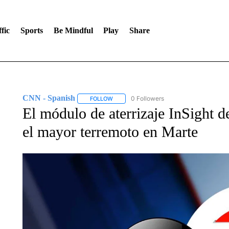
fic
Sports
Be Mindful
Play
Share
CNN - Spanish
0 Followers
FOLLOW
FOLLOW "CNN - SPANISH" TO RECEIVE NO
El módulo de aterrizaje InSight 
el mayor terremoto en Marte