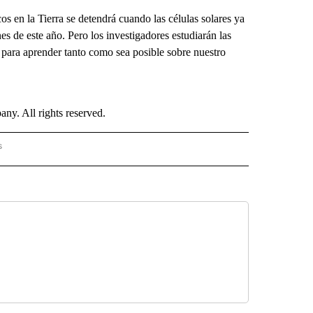
icos en la Tierra se detendrá cuando las células solares ya
es de este año. Pero los investigadores estudiarán las
 para aprender tanto como sea posible sobre nuestro
. All rights reserved.
s
PANISH" TO RECEIVE NOTIFICATIONS ABOUT NEW PAGES ON "CNN - SPANISH".