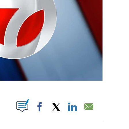
ABOUT NEW PAGES ON "".
Facebook
X
LinkedIn
Email