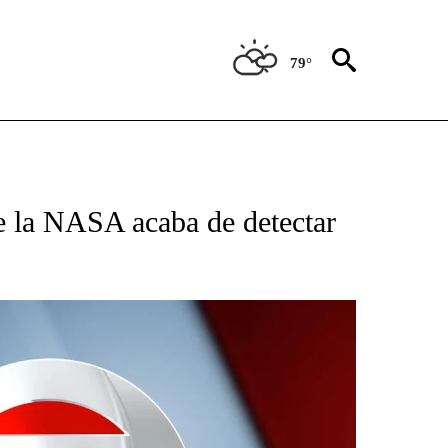
79°
TIFICATIONS ABOUT NEW PAGES ON "CNN - SPANISH".
de la NASA acaba de detectar